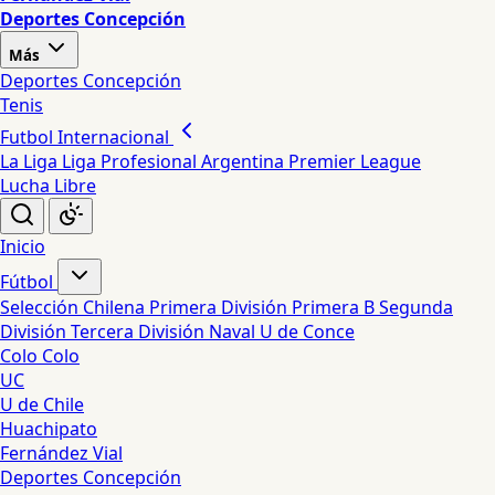
Deportes Concepción
Más
Deportes Concepción
Tenis
Futbol Internacional
La Liga
Liga Profesional Argentina
Premier League
Lucha Libre
Inicio
Fútbol
Selección Chilena
Primera División
Primera B
Segunda
División
Tercera División
Naval
U de Conce
Colo Colo
UC
U de Chile
Huachipato
Fernández Vial
Deportes Concepción