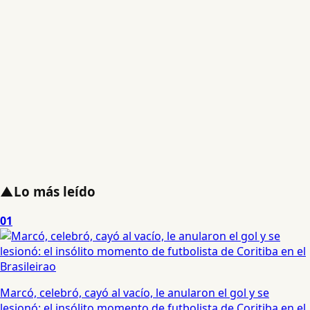
▲
Lo más leído
01
Marcó, celebró, cayó al vacío, le anularon el gol y se
lesionó: el insólito momento de futbolista de Coritiba en el