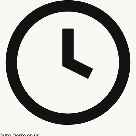
Auto-cierre en
5
s