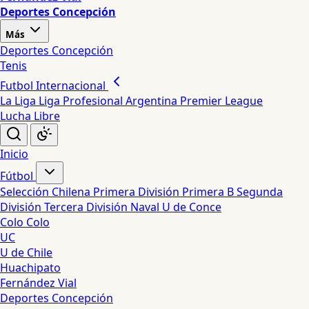
Deportes Concepción
Más
Deportes Concepción
Tenis
Futbol Internacional
La Liga
Liga Profesional Argentina
Premier League
Lucha Libre
Inicio
Fútbol
Selección Chilena
Primera División
Primera B
Segunda
División
Tercera División
Naval
U de Conce
Colo Colo
UC
U de Chile
Huachipato
Fernández Vial
Deportes Concepción