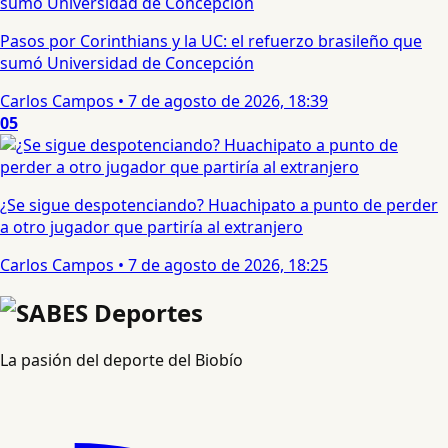
Pasos por Corinthians y la UC: el refuerzo brasileño que
sumó Universidad de Concepción
Carlos Campos
•
7 de agosto de 2026, 18:39
05
¿Se sigue despotenciando? Huachipato a punto de perder
a otro jugador que partiría al extranjero
Carlos Campos
•
7 de agosto de 2026, 18:25
La pasión del deporte del Biobío