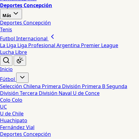
Deportes Concepción
Más
Deportes Concepción
Tenis
Futbol Internacional
La Liga
Liga Profesional Argentina
Premier League
Lucha Libre
Inicio
Fútbol
Selección Chilena
Primera División
Primera B
Segunda
División
Tercera División
Naval
U de Conce
Colo Colo
UC
U de Chile
Huachipato
Fernández Vial
Deportes Concepción