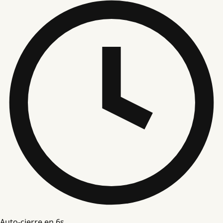
Auto-cierre en
5
s