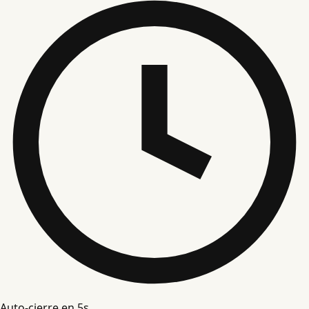
Auto-cierre en
5
s