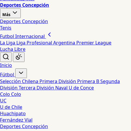
Deportes Concepción
Más
Deportes Concepción
Tenis
Futbol Internacional
La Liga
Liga Profesional Argentina
Premier League
Lucha Libre
Inicio
Fútbol
Selección Chilena
Primera División
Primera B
Segunda
División
Tercera División
Naval
U de Conce
Colo Colo
UC
U de Chile
Huachipato
Fernández Vial
Deportes Concepción