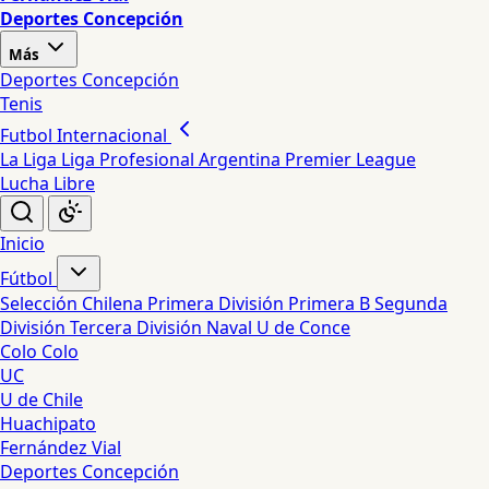
Deportes Concepción
Más
Deportes Concepción
Tenis
Futbol Internacional
La Liga
Liga Profesional Argentina
Premier League
Lucha Libre
Inicio
Fútbol
Selección Chilena
Primera División
Primera B
Segunda
División
Tercera División
Naval
U de Conce
Colo Colo
UC
U de Chile
Huachipato
Fernández Vial
Deportes Concepción