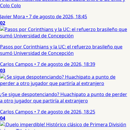
Colo Colo
Javier Mora
•
7 de agosto de 2026, 18:45
02
Pasos por Corinthians y la UC: el refuerzo brasileño que
sumó Universidad de Concepción
Carlos Campos
•
7 de agosto de 2026, 18:39
03
¿Se sigue despotenciando? Huachipato a punto de perder
a otro jugador que partiría al extranjero
Carlos Campos
•
7 de agosto de 2026, 18:25
04