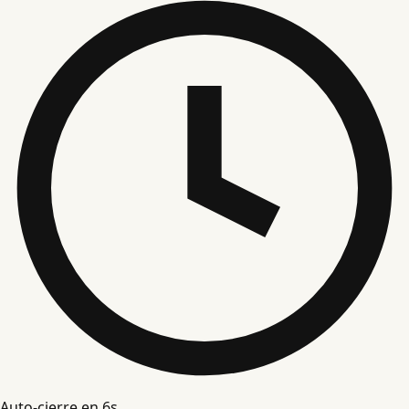
Auto-cierre en
5
s