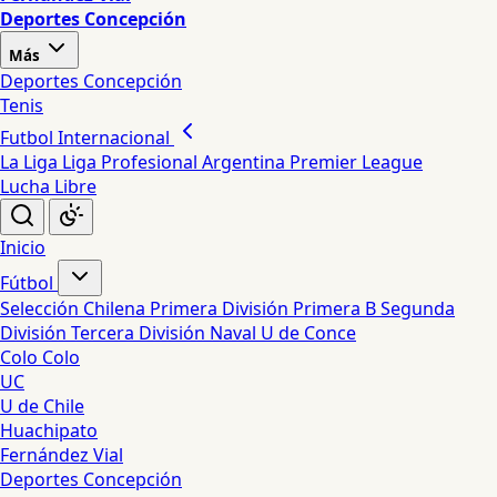
Deportes Concepción
Más
Deportes Concepción
Tenis
Futbol Internacional
La Liga
Liga Profesional Argentina
Premier League
Lucha Libre
Inicio
Fútbol
Selección Chilena
Primera División
Primera B
Segunda
División
Tercera División
Naval
U de Conce
Colo Colo
UC
U de Chile
Huachipato
Fernández Vial
Deportes Concepción