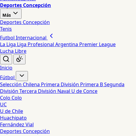
Deportes Concepción
Más
Deportes Concepción
Tenis
Futbol Internacional
La Liga
Liga Profesional Argentina
Premier League
Lucha Libre
Inicio
Fútbol
Selección Chilena
Primera División
Primera B
Segunda
División
Tercera División
Naval
U de Conce
Colo Colo
UC
U de Chile
Huachipato
Fernández Vial
Deportes Concepción