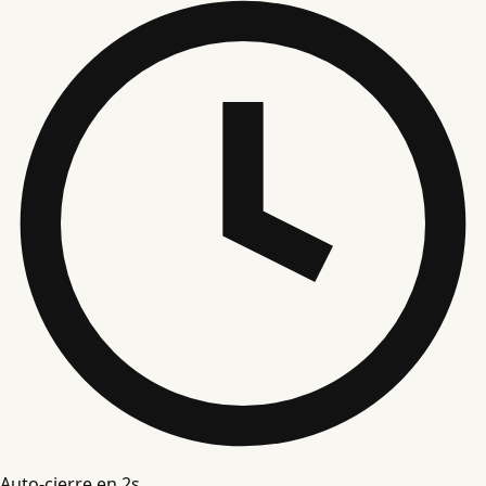
Auto-cierre en
1
s