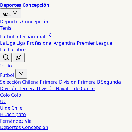
Deportes Concepción
Más
Deportes Concepción
Tenis
Futbol Internacional
La Liga
Liga Profesional Argentina
Premier League
Lucha Libre
Inicio
Fútbol
Selección Chilena
Primera División
Primera B
Segunda
División
Tercera División
Naval
U de Conce
Colo Colo
UC
U de Chile
Huachipato
Fernández Vial
Deportes Concepción