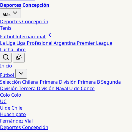
Deportes Concepción
Más
Deportes Concepción
Tenis
Futbol Internacional
La Liga
Liga Profesional Argentina
Premier League
Lucha Libre
Inicio
Fútbol
Selección Chilena
Primera División
Primera B
Segunda
División
Tercera División
Naval
U de Conce
Colo Colo
UC
U de Chile
Huachipato
Fernández Vial
Deportes Concepción