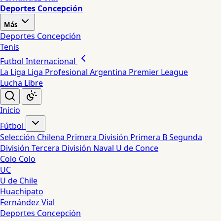
Deportes Concepción
Más
Deportes Concepción
Tenis
Futbol Internacional
La Liga
Liga Profesional Argentina
Premier League
Lucha Libre
Inicio
Fútbol
Selección Chilena
Primera División
Primera B
Segunda
División
Tercera División
Naval
U de Conce
Colo Colo
UC
U de Chile
Huachipato
Fernández Vial
Deportes Concepción