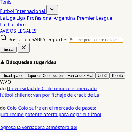
Tenis
Futbol Internacional
La Liga
Liga Profesional Argentina
Premier League
Lucha Libre
AVISOS LEGALES
Buscar en SABES Deportes
Buscar
▲
Búsquedas sugeridas
Huachipato
Deportes Concepción
Fernández Vial
UdeC
Biobío
VIVO
edo
Universidad de Chile remece el mercado
fútbol chileno: van por fichaje de crack de La
edo
Colo Colo sufre en el mercado de pases:
ura recibe potente oferta para dejar el fútbol
egresa la verdadera atmósfera del