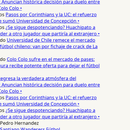
 Anuncian histórica decisión para duelo entre
olo Colo •
os
Pasos por Corinthians y la UC: el refuerzo
e sumó Universidad de Concepción •
os
¿Se sigue despotenciando? Huachipato a
er a otro jugador que partiría al extranjero •
edo
Universidad de Chile remece el mercado
fútbol chileno: van por fichaje de crack de La
edo
Colo Colo sufre en el mercado de pases:
ura recibe potente oferta para dejar el fútbol
egresa la verdadera atmósfera del
 Anuncian histórica decisión para duelo entre
olo Colo •
os
Pasos por Corinthians y la UC: el refuerzo
e sumó Universidad de Concepción •
os
¿Se sigue despotenciando? Huachipato a
er a otro jugador que partiría al extranjero •
Pedro Hernandez
Santiago Wanderers
Fútbol