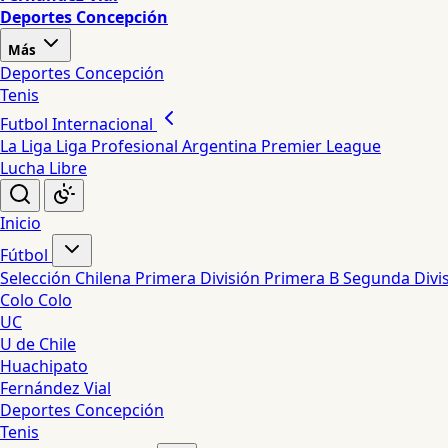
Deportes Concepción
Más
Deportes Concepción
Tenis
Futbol Internacional
La Liga
Liga Profesional Argentina
Premier League
Lucha Libre
Inicio
Fútbol
Selección Chilena
Primera División
Primera B
Segunda Divi
Colo Colo
UC
U de Chile
Huachipato
Fernández Vial
Deportes Concepción
Tenis