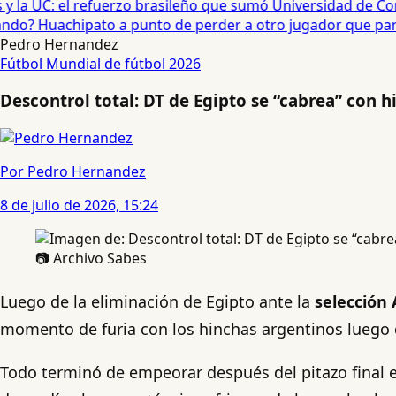
 la UC: el refuerzo brasileño que sumó Universidad de Conc
o? Huachipato a punto de perder a otro jugador que partirí
Pedro Hernandez
Fútbol
Mundial de fútbol 2026
Descontrol total: DT de Egipto se “cabrea” con 
Por Pedro Hernandez
8 de julio de 2026, 15:24
📷 Archivo Sabes
Luego de la eliminación de Egipto ante la
selección 
momento de furia con los hinchas argentinos luego d
Todo terminó de empeorar después del pitazo final en