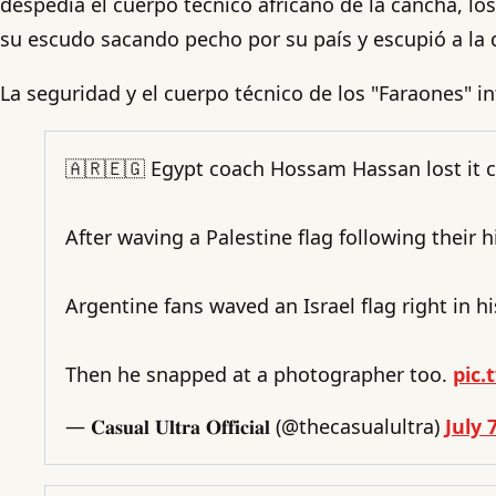
despedía el cuerpo técnico africano de la cancha, lo
su escudo sacando pecho por su país y escupió a la d
La seguridad y el cuerpo técnico de los "Faraones" int
🇦🇷🇪🇬 Egypt coach Hossam Hassan lost it 
After waving a Palestine flag following their h
Argentine fans waved an Israel flag right in hi
Then he snapped at a photographer too.
pic.
— 𝐂𝐚𝐬𝐮𝐚𝐥 𝐔𝐥𝐭𝐫𝐚 𝐎𝐟𝐟𝐢𝐜𝐢𝐚𝐥 (@thecasualultra)
July 