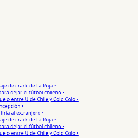
 de crack de La Roja •
 dejar el fútbol chileno •
o entre U de Chile y Colo Colo •
epción •
a al extranjero •
 de crack de La Roja •
 dejar el fútbol chileno •
o entre U de Chile y Colo Colo •