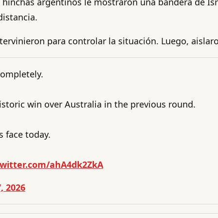
s hinchas argentinos le mostraron una bandera de Isra
istancia.
ervinieron para controlar la situación. Luego, aislaro
completely.
istoric win over Australia in the previous round.
s face today.
twitter.com/ahA4dk2ZkA
7, 2026