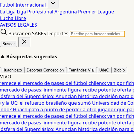
Futbol Internacional
La Liga
Liga Profesional Argentina
Premier League
Lucha Libre
AVISOS LEGALES
Buscar en SABES Deportes
Buscar
▲
Búsquedas sugeridas
Huachipato
Deportes Concepción
Fernández Vial
UdeC
Biobío
VIVO
mece el mercado de pases del fútbol chileno: van por fichaje
ercado de pases: inminente figura recibe potente oferta para
era del Superclásico: Anuncian histórica decisión para duel
 la UC: el refuerzo brasileño que sumó Universidad de Conc
o? Huachipato a punto de perder a otro jugador que partirí
mece el mercado de pases del fútbol chileno: van por fichaje
ercado de pases: inminente figura recibe potente oferta para
era del Superclásico: Anuncian histórica decisión para duel