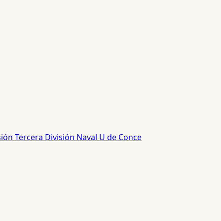
sión
Tercera División
Naval
U de Conce