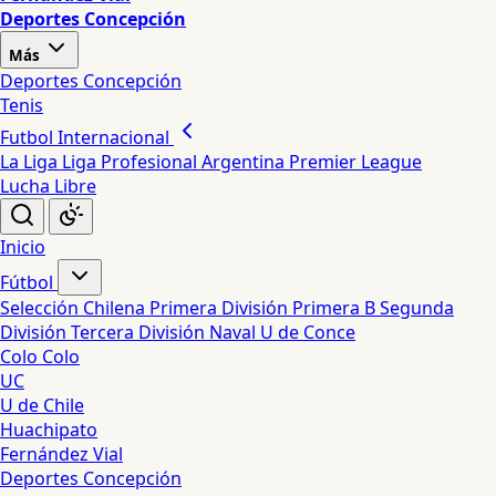
Deportes Concepción
Más
Deportes Concepción
Tenis
Futbol Internacional
La Liga
Liga Profesional Argentina
Premier League
Lucha Libre
Inicio
Fútbol
Selección Chilena
Primera División
Primera B
Segunda
División
Tercera División
Naval
U de Conce
Colo Colo
UC
U de Chile
Huachipato
Fernández Vial
Deportes Concepción