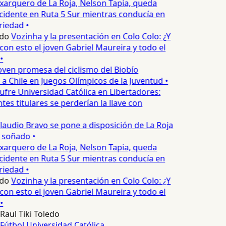
xarquero de La Roja, Nelson Tapia, queda
cidente en Ruta 5 Sur mientras conducía en
iedad •
do
Vozinha y la presentación en Colo Colo: ¿Y
n esto el joven Gabriel Maureira y todo el
•
oven promesa del ciclismo del Biobío
a Chile en Juegos Olímpicos de la Juventud •
ufre Universidad Católica en Libertadores:
es titulares se perderían la llave con
laudio Bravo se pone a disposición de La Roja
 soñado •
xarquero de La Roja, Nelson Tapia, queda
cidente en Ruta 5 Sur mientras conducía en
iedad •
do
Vozinha y la presentación en Colo Colo: ¿Y
n esto el joven Gabriel Maureira y todo el
•
Raul Tiki Toledo
Fútbol
Universidad Católica