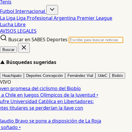
Tenis
Futbol Internacional
La Liga
Liga Profesional Argentina
Premier League
Lucha Libre
AVISOS LEGALES
Buscar en SABES Deportes
Buscar
▲
Búsquedas sugeridas
Huachipato
Deportes Concepción
Fernández Vial
UdeC
Biobío
VIVO
oven promesa del ciclismo del Biobío
a Chile en Juegos Olímpicos de la Juventud •
ufre Universidad Católica en Libertadores:
es titulares se perderían la llave con
laudio Bravo se pone a disposición de La Roja
 soñado •