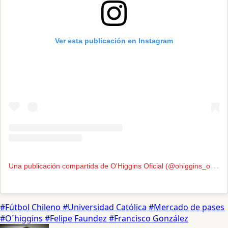
Ver esta publicación en Instagram
U
na publicación compartida de O'Higgins Oficial (@ohiggins_oficial)
#Fútbol Chileno
#Universidad Católica
#Mercado de pases
#O´higgins
#Felipe Faundez
#Francisco González