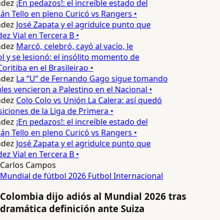
dez
¡En pedazos!: el increíble estado del
n Tello en pleno Curicó vs Rangers •
dez
José Zapata y el agridulce punto que
z Vial en Tercera B •
dez
Marcó, celebró, cayó al vacío, le
l y se lesionó: el insólito momento de
oritiba en el Brasileirao •
dez
La “U” de Fernando Gago sigue tomando
les vencieron a Palestino en el Nacional •
dez
Colo Colo vs Unión La Calera: así quedó
siciones de la Liga de Primera •
dez
¡En pedazos!: el increíble estado del
n Tello en pleno Curicó vs Rangers •
dez
José Zapata y el agridulce punto que
z Vial en Tercera B •
Carlos Campos
Mundial de fútbol 2026
Futbol Internacional
Colombia dijo adiós al Mundial 2026 tras
dramática definición ante Suiza