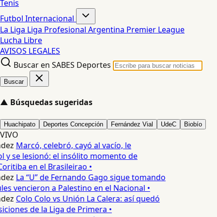
Tenis
Futbol Internacional
La Liga
Liga Profesional Argentina
Premier League
Lucha Libre
AVISOS LEGALES
Buscar en SABES Deportes
Buscar
▲
Búsquedas sugeridas
Huachipato
Deportes Concepción
Fernández Vial
UdeC
Biobío
VIVO
dez
Marcó, celebró, cayó al vacío, le
l y se lesionó: el insólito momento de
oritiba en el Brasileirao •
dez
La “U” de Fernando Gago sigue tomando
les vencieron a Palestino en el Nacional •
dez
Colo Colo vs Unión La Calera: así quedó
siciones de la Liga de Primera •