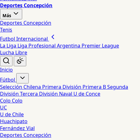
Deportes Concepción
Más
Deportes Concepción
Tenis
Futbol Internacional
La Liga
Liga Profesional Argentina
Premier League
Lucha Libre
Inicio
Fútbol
Selección Chilena
Primera División
Primera B
Segunda
División
Tercera División
Naval
U de Conce
Colo Colo
UC
U de Chile
Huachipato
Fernández Vial
Deportes Concepción