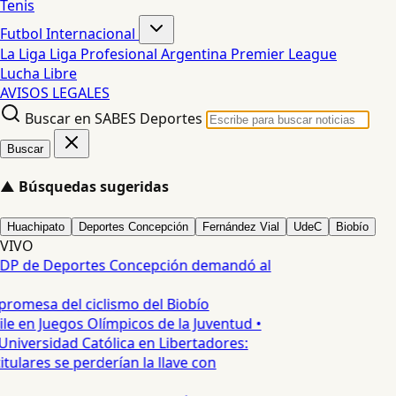
Tenis
Futbol Internacional
La Liga
Liga Profesional Argentina
Premier League
Lucha Libre
AVISOS LEGALES
Buscar en SABES Deportes
Buscar
▲
Búsquedas sugeridas
Huachipato
Deportes Concepción
Fernández Vial
UdeC
Biobío
VIVO
DP de Deportes Concepción demandó al
promesa del ciclismo del Biobío
le en Juegos Olímpicos de la Juventud •
Universidad Católica en Libertadores:
tulares se perderían la llave con