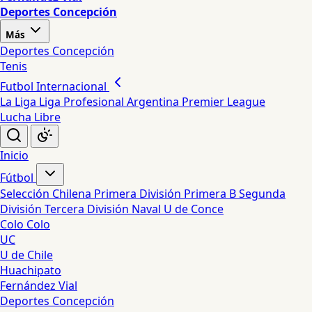
Deportes Concepción
Más
Deportes Concepción
Tenis
Futbol Internacional
La Liga
Liga Profesional Argentina
Premier League
Lucha Libre
Inicio
Fútbol
Selección Chilena
Primera División
Primera B
Segunda
División
Tercera División
Naval
U de Conce
Colo Colo
UC
U de Chile
Huachipato
Fernández Vial
Deportes Concepción