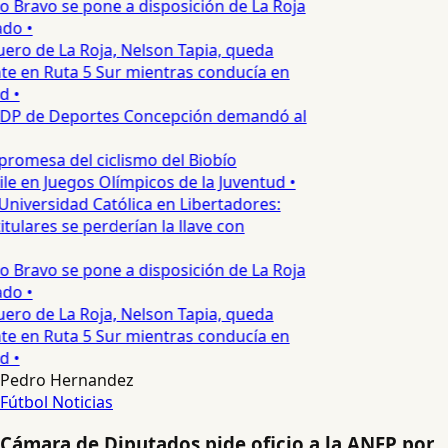
o Bravo se pone a disposición de La Roja
do •
ero de La Roja, Nelson Tapia, queda
te en Ruta 5 Sur mientras conducía en
d •
DP de Deportes Concepción demandó al
promesa del ciclismo del Biobío
le en Juegos Olímpicos de la Juventud •
Universidad Católica en Libertadores:
tulares se perderían la llave con
o Bravo se pone a disposición de La Roja
do •
ero de La Roja, Nelson Tapia, queda
te en Ruta 5 Sur mientras conducía en
d •
Pedro Hernandez
Fútbol
Noticias
Cámara de Diputados pide oficio a la ANFP por