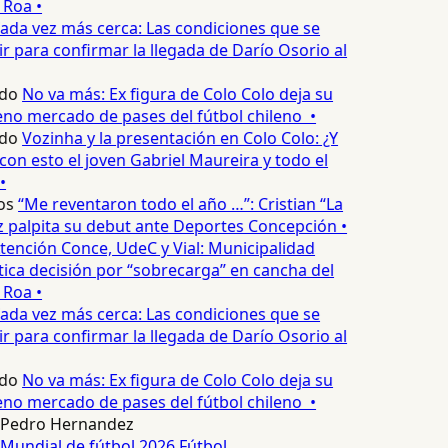
 Roa •
ada vez más cerca: Las condiciones que se
 para confirmar la llegada de Darío Osorio al
edo
No va más: Ex figura de Colo Colo deja su
no mercado de pases del fútbol chileno •
edo
Vozinha y la presentación en Colo Colo: ¿Y
n esto el joven Gabriel Maureira y todo el
•
os
“Me reventaron todo el año …”: Cristian “La
palpita su debut ante Deportes Concepción •
tención Conce, UdeC y Vial: Municipalidad
ica decisión por “sobrecarga” en cancha del
 Roa •
ada vez más cerca: Las condiciones que se
 para confirmar la llegada de Darío Osorio al
edo
No va más: Ex figura de Colo Colo deja su
no mercado de pases del fútbol chileno •
Pedro Hernandez
Mundial de fútbol 2026
Fútbol