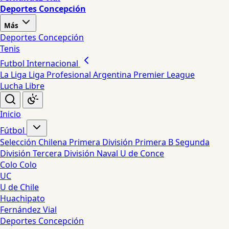
Deportes Concepción
Más
Deportes Concepción
Tenis
Futbol Internacional
La Liga
Liga Profesional Argentina
Premier League
Lucha Libre
Inicio
Fútbol
Selección Chilena
Primera División
Primera B
Segunda
División
Tercera División
Naval
U de Conce
Colo Colo
UC
U de Chile
Huachipato
Fernández Vial
Deportes Concepción