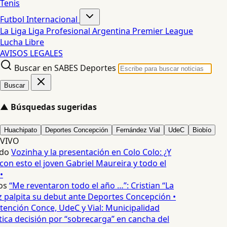
Tenis
Futbol Internacional
La Liga
Liga Profesional Argentina
Premier League
Lucha Libre
AVISOS LEGALES
Buscar en SABES Deportes
Buscar
▲
Búsquedas sugeridas
Huachipato
Deportes Concepción
Fernández Vial
UdeC
Biobío
VIVO
edo
Vozinha y la presentación en Colo Colo: ¿Y
n esto el joven Gabriel Maureira y todo el
•
os
“Me reventaron todo el año …”: Cristian “La
palpita su debut ante Deportes Concepción •
tención Conce, UdeC y Vial: Municipalidad
ica decisión por “sobrecarga” en cancha del