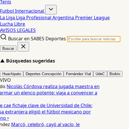
Tenis
Futbol Internacional
La Liga
Liga Profesional Argentina
Premier League
Lucha Libre
AVISOS LEGALES
Buscar en SABES Deportes
Buscar
▲
Búsquedas sugeridas
Huachipato
Deportes Concepción
Fernández Vial
UdeC
Biobío
VIVO
do
Nicolás Córdova realiza jugada maestra en
armar un elenco potente: viaja a convencer a
 cae fichaje clave de Universidad de Chile:
 extranjera eligió el fútbol mexicano por
no •
ndez
Marcó, celebró, cayó al vacío, le