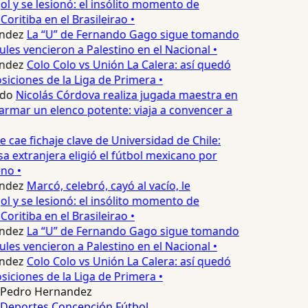
l y se lesionó: el insólito momento de
Coritiba en el Brasileirao •
ndez
La “U” de Fernando Gago sigue tomando
les vencieron a Palestino en el Nacional •
ndez
Colo Colo vs Unión La Calera: así quedó
siciones de la Liga de Primera •
do
Nicolás Córdova realiza jugada maestra en
armar un elenco potente: viaja a convencer a
 cae fichaje clave de Universidad de Chile:
 extranjera eligió el fútbol mexicano por
no •
ndez
Marcó, celebró, cayó al vacío, le
l y se lesionó: el insólito momento de
Coritiba en el Brasileirao •
ndez
La “U” de Fernando Gago sigue tomando
les vencieron a Palestino en el Nacional •
ndez
Colo Colo vs Unión La Calera: así quedó
siciones de la Liga de Primera •
Pedro Hernandez
Deportes Concepción
Fútbol