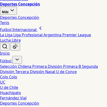
Deportes Concepción
Más
Deportes Concepción
Tenis
Futbol Internacional
La Liga
Liga Profesional Argentina
Premier League
Lucha Libre
Inicio
Fútbol
Selección Chilena
Primera División
Primera B
Segunda
División
Tercera División
Naval
U de Conce
Colo Colo
UC
U de Chile
Huachipato
Fernández Vial
Deportes Concepción