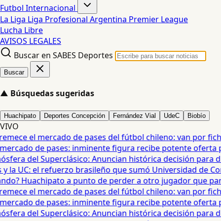
Futbol Internacional
La Liga
Liga Profesional Argentina
Premier League
Lucha Libre
AVISOS LEGALES
Buscar en SABES Deportes
Buscar
▲
Búsquedas sugeridas
Huachipato
Deportes Concepción
Fernández Vial
UdeC
Biobío
VIVO
mece el mercado de pases del fútbol chileno: van por fichaj
ercado de pases: inminente figura recibe potente oferta para
era del Superclásico: Anuncian histórica decisión para duel
 la UC: el refuerzo brasileño que sumó Universidad de Conc
o? Huachipato a punto de perder a otro jugador que partirí
mece el mercado de pases del fútbol chileno: van por fichaj
ercado de pases: inminente figura recibe potente oferta para
era del Superclásico: Anuncian histórica decisión para duel