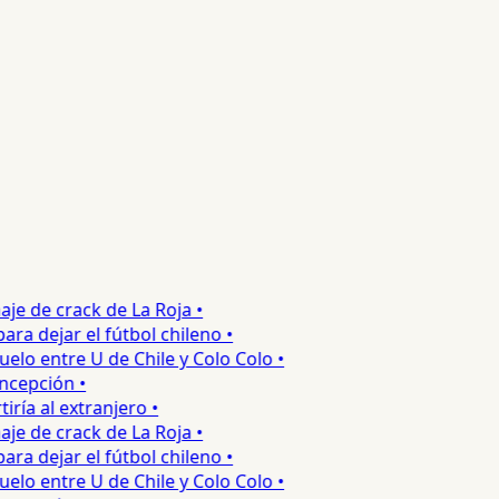
e de crack de La Roja •
 dejar el fútbol chileno •
o entre U de Chile y Colo Colo •
epción •
a al extranjero •
e de crack de La Roja •
 dejar el fútbol chileno •
o entre U de Chile y Colo Colo •