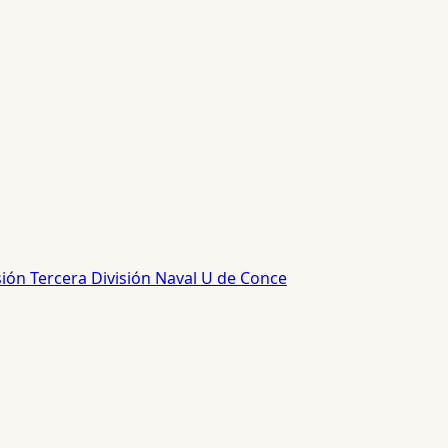
sión
Tercera División
Naval
U de Conce