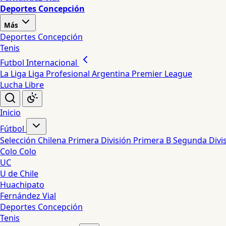
Deportes Concepción
Más
Deportes Concepción
Tenis
Futbol Internacional
La Liga
Liga Profesional Argentina
Premier League
Lucha Libre
Inicio
Fútbol
Selección Chilena
Primera División
Primera B
Segunda Divi
Colo Colo
UC
U de Chile
Huachipato
Fernández Vial
Deportes Concepción
Tenis