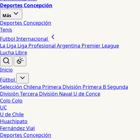
Deportes Concepción
Más
Deportes Concepción
Tenis
Futbol Internacional
La Liga
Liga Profesional Argentina
Premier League
Lucha Libre
Inicio
Fútbol
Selección Chilena
Primera División
Primera B
Segunda
División
Tercera División
Naval
U de Conce
Colo Colo
UC
U de Chile
Huachipato
Fernández Vial
Deportes Concepción