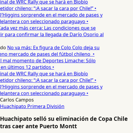
inal de WRC Rally que se hará en Biobío
idor chileno: “¡A sacar la cara por Chile!” •
’Higgins sorprende en el mercado de pases y
delantera con seleccionado paraguayo •
ada vez más cerca: Las condiciones que se
 para confirmar la llegada de Darío Osorio al
edo
No va más: Ex figura de Colo Colo deja su
eno mercado de pases del fútbol chileno •
l mal momento de Deportes Limache: Sólo
 en últimos 12 partidos •
inal de WRC Rally que se hará en Biobío
idor chileno: “¡A sacar la cara por Chile!” •
’Higgins sorprende en el mercado de pases y
delantera con seleccionado paraguayo •
Carlos Campos
Huachipato
Primera División
Huachipato selló su eliminación de Copa Chile
tras caer ante Puerto Montt