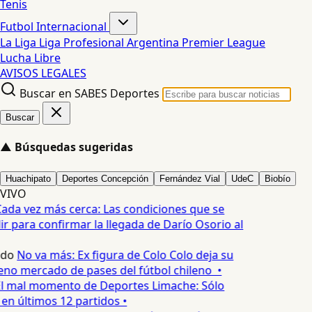
Tenis
Futbol Internacional
La Liga
Liga Profesional Argentina
Premier League
Lucha Libre
AVISOS LEGALES
Buscar en SABES Deportes
Buscar
▲
Búsquedas sugeridas
Huachipato
Deportes Concepción
Fernández Vial
UdeC
Biobío
VIVO
ada vez más cerca: Las condiciones que se
 para confirmar la llegada de Darío Osorio al
edo
No va más: Ex figura de Colo Colo deja su
eno mercado de pases del fútbol chileno •
l mal momento de Deportes Limache: Sólo
 en últimos 12 partidos •