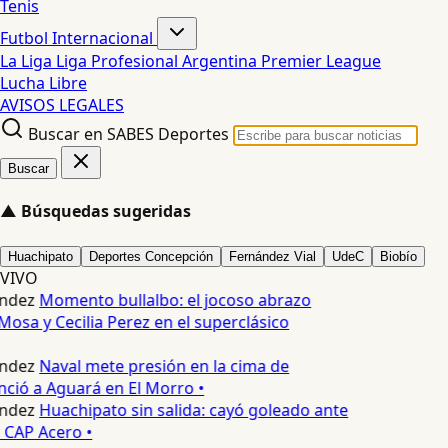
Tenis
Futbol Internacional
La Liga
Liga Profesional Argentina
Premier League
Lucha Libre
AVISOS LEGALES
Buscar en SABES Deportes
Buscar
▲
Búsquedas sugeridas
Huachipato
Deportes Concepción
Fernández Vial
UdeC
Biobío
VIVO
ndez
Momento bullalbo: el jocoso abrazo
Mosa y Cecilia Perez en el superclásico
ndez
Naval mete presión en la cima de
nció a Aguará en El Morro •
ndez
Huachipato sin salida: cayó goleado ante
 CAP Acero •