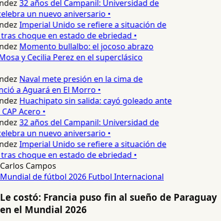
ndez
32 años del Campanil: Universidad de
elebra un nuevo aniversario •
ndez
Imperial Unido se refiere a situación de
tras choque en estado de ebriedad •
ndez
Momento bullalbo: el jocoso abrazo
Mosa y Cecilia Perez en el superclásico
ndez
Naval mete presión en la cima de
nció a Aguará en El Morro •
ndez
Huachipato sin salida: cayó goleado ante
 CAP Acero •
ndez
32 años del Campanil: Universidad de
elebra un nuevo aniversario •
ndez
Imperial Unido se refiere a situación de
tras choque en estado de ebriedad •
Carlos Campos
Mundial de fútbol 2026
Futbol Internacional
Le costó: Francia puso fin al sueño de Paraguay
en el Mundial 2026