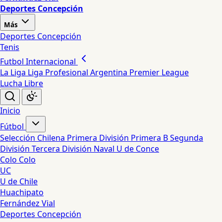
Deportes Concepción
Más
Deportes Concepción
Tenis
Futbol Internacional
La Liga
Liga Profesional Argentina
Premier League
Lucha Libre
Inicio
Fútbol
Selección Chilena
Primera División
Primera B
Segunda
División
Tercera División
Naval
U de Conce
Colo Colo
UC
U de Chile
Huachipato
Fernández Vial
Deportes Concepción