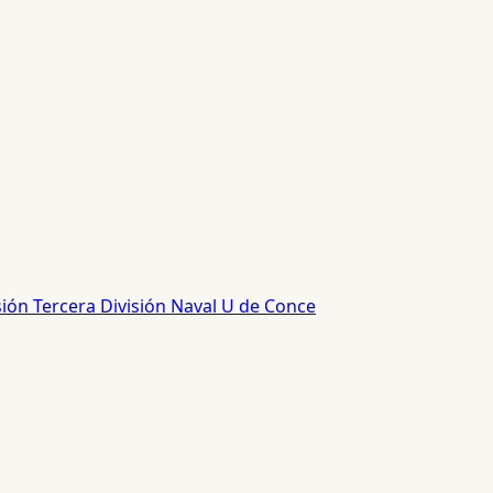
sión
Tercera División
Naval
U de Conce