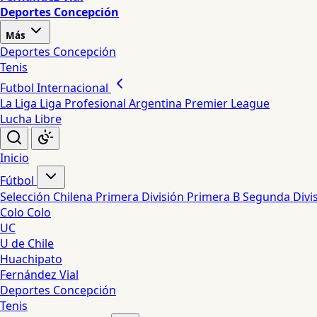
Deportes Concepción
Más
Deportes Concepción
Tenis
Futbol Internacional
La Liga
Liga Profesional Argentina
Premier League
Lucha Libre
Inicio
Fútbol
Selección Chilena
Primera División
Primera B
Segunda Divi
Colo Colo
UC
U de Chile
Huachipato
Fernández Vial
Deportes Concepción
Tenis