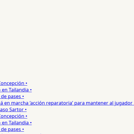
ncepción •
 Tailandia •
e pases •
 en marcha ‘acción reparatoria’ para mantener al jugador •
o Sartor •
ncepción •
 Tailandia •
e pases •