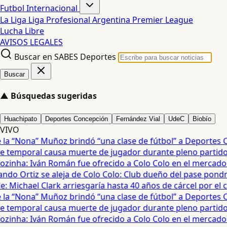
Futbol Internacional
La Liga
Liga Profesional Argentina
Premier League
Lucha Libre
AVISOS LEGALES
Buscar en SABES Deportes
Buscar
▲
Búsquedas sugeridas
Huachipato
Deportes Concepción
Fernández Vial
UdeC
Biobío
VIVO
a “Nona” Muñoz brindó “una clase de fútbol” a Deportes Co
temporal causa muerte de jugador durante pleno partido en
zinha: Iván Román fue ofrecido a Colo Colo en el mercado d
do Ortiz se aleja de Colo Colo: Club dueño del pase pondrá
 Michael Clark arriesgaría hasta 40 años de cárcel por el cas
a “Nona” Muñoz brindó “una clase de fútbol” a Deportes Co
temporal causa muerte de jugador durante pleno partido en
zinha: Iván Román fue ofrecido a Colo Colo en el mercado d