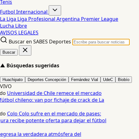
Tenis
Futbol Internacional
La Liga
Liga Profesional Argentina
Premier League
Lucha Libre
AVISOS LEGALES
Buscar en SABES Deportes
Buscar
▲
Búsquedas sugeridas
Huachipato
Deportes Concepción
Fernández Vial
UdeC
Biobío
VIVO
edo
Universidad de Chile remece el mercado
fútbol chileno: van por fichaje de crack de La
edo
Colo Colo sufre en el mercado de pases:
ura recibe potente oferta para dejar el fútbol
egresa la verdadera atmósfera del