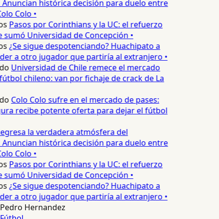
 Anuncian histórica decisión para duelo entre
olo Colo •
os
Pasos por Corinthians y la UC: el refuerzo
e sumó Universidad de Concepción •
os
¿Se sigue despotenciando? Huachipato a
er a otro jugador que partiría al extranjero •
edo
Universidad de Chile remece el mercado
fútbol chileno: van por fichaje de crack de La
edo
Colo Colo sufre en el mercado de pases:
ura recibe potente oferta para dejar el fútbol
egresa la verdadera atmósfera del
 Anuncian histórica decisión para duelo entre
olo Colo •
os
Pasos por Corinthians y la UC: el refuerzo
e sumó Universidad de Concepción •
os
¿Se sigue despotenciando? Huachipato a
er a otro jugador que partiría al extranjero •
Pedro Hernandez
Fútbol