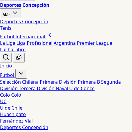
Deportes Concepción
Más
Deportes Concepción
Tenis
Futbol Internacional
La Liga
Liga Profesional Argentina
Premier League
Lucha Libre
Inicio
Fútbol
Selección Chilena
Primera División
Primera B
Segunda
División
Tercera División
Naval
U de Conce
Colo Colo
UC
U de Chile
Huachipato
Fernández Vial
Deportes Concepción