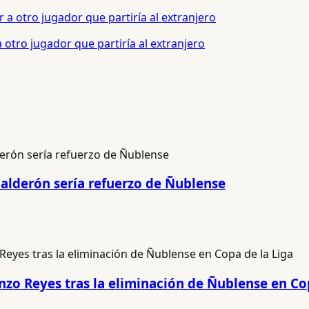
otro jugador que partiría al extranjero
Calderón sería refuerzo de Ñublense
renzo Reyes tras la eliminación de Ñublense en Co