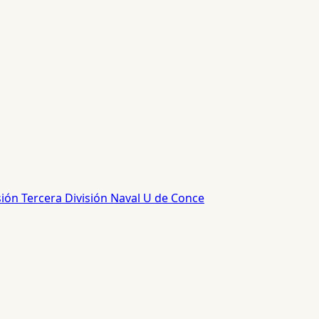
sión
Tercera División
Naval
U de Conce