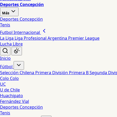
Deportes Concepción
Más
Deportes Concepción
Tenis
Futbol Internacional
La Liga
Liga Profesional Argentina
Premier League
Lucha Libre
Inicio
Fútbol
Selección Chilena
Primera División
Primera B
Segunda Divi
Colo Colo
UC
U de Chile
Huachipato
Fernández Vial
Deportes Concepción
Tenis