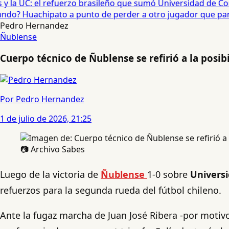
 la UC: el refuerzo brasileño que sumó Universidad de Conc
o? Huachipato a punto de perder a otro jugador que partirí
Pedro Hernandez
Ñublense
Cuerpo técnico de Ñublense se refirió a la posib
Por Pedro Hernandez
1 de julio de 2026, 21:25
📷 Archivo Sabes
Luego de la victoria de
Ñublense
1-0 sobre
Univers
refuerzos para la segunda rueda del fútbol chileno.
Ante la fugaz marcha de Juan José Ribera -por motivo