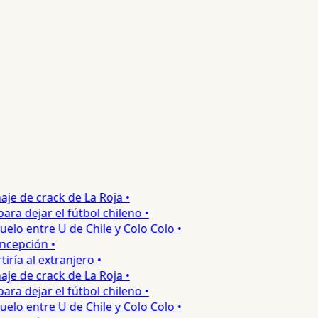
e de crack de La Roja •
 dejar el fútbol chileno •
o entre U de Chile y Colo Colo •
epción •
a al extranjero •
e de crack de La Roja •
 dejar el fútbol chileno •
o entre U de Chile y Colo Colo •