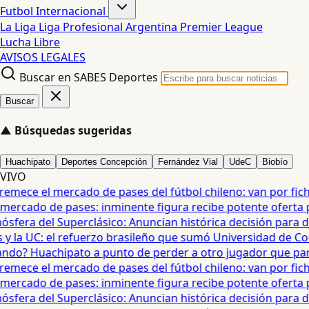
Futbol Internacional
La Liga
Liga Profesional Argentina
Premier League
Lucha Libre
AVISOS LEGALES
Buscar en SABES Deportes
Buscar
▲
Búsquedas sugeridas
Huachipato
Deportes Concepción
Fernández Vial
UdeC
Biobío
VIVO
mece el mercado de pases del fútbol chileno: van por fichaj
ercado de pases: inminente figura recibe potente oferta para
era del Superclásico: Anuncian histórica decisión para duel
 la UC: el refuerzo brasileño que sumó Universidad de Conc
o? Huachipato a punto de perder a otro jugador que partirí
mece el mercado de pases del fútbol chileno: van por fichaj
ercado de pases: inminente figura recibe potente oferta para
era del Superclásico: Anuncian histórica decisión para duel