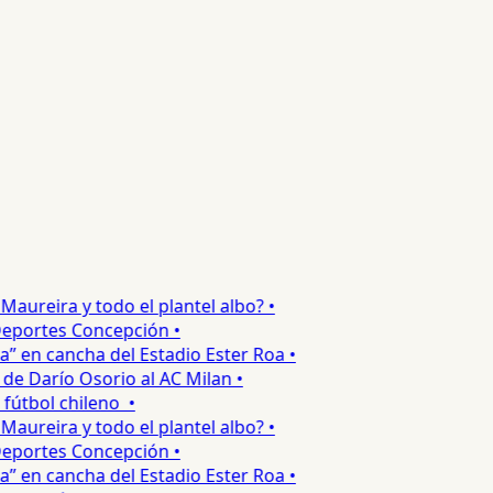
ureira y todo el plantel albo? •
portes Concepción •
 en cancha del Estadio Ester Roa •
 Darío Osorio al AC Milan •
tbol chileno •
ureira y todo el plantel albo? •
portes Concepción •
 en cancha del Estadio Ester Roa •