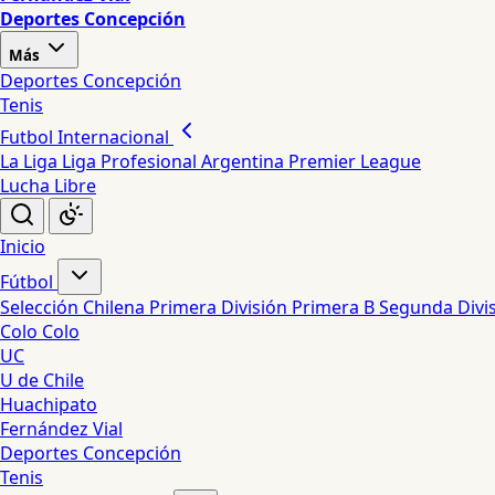
Deportes Concepción
Más
Deportes Concepción
Tenis
Futbol Internacional
La Liga
Liga Profesional Argentina
Premier League
Lucha Libre
Inicio
Fútbol
Selección Chilena
Primera División
Primera B
Segunda Divi
Colo Colo
UC
U de Chile
Huachipato
Fernández Vial
Deportes Concepción
Tenis