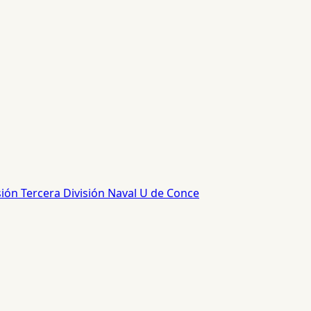
sión
Tercera División
Naval
U de Conce