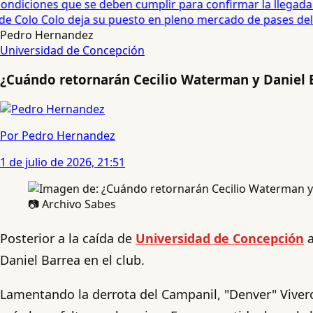
diciones que se deben cumplir para confirmar la llegada de
e Colo Colo deja su puesto en pleno mercado de pases del fú
Pedro Hernandez
Universidad de Concepción
¿Cuándo retornarán Cecilio Waterman y Daniel 
Por Pedro Hernandez
1 de julio de 2026, 21:51
📷 Archivo Sabes
Posterior a la caída de
Universidad de Concepción
a
Daniel Barrea en el club.
Lamentando la derrota del Campanil, "Denver" Vivero