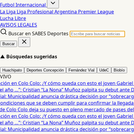
Futbol Internacional
La Liga
Liga Profesional Argentina
Premier League
Lucha Libre
AVISOS LEGALES
Buscar en SABES Deportes
Buscar
▲
Búsquedas sugeridas
Huachipato
Deportes Concepción
Fernández Vial
UdeC
Biobío
VIVO
ón en Colo Colo: ¿Y cómo queda con esto el joven Gabriel Ma
 año …”: Cristian “La Nona” Muñoz palpita su debut ante De
: Municipalidad anuncia drástica decisión por “sobrecarga”
diciones que se deben cumplir para confirmar la llegada de
e Colo Colo deja su puesto en pleno mercado de pases del fú
ón en Colo Colo: ¿Y cómo queda con esto el joven Gabriel Ma
 año …”: Cristian “La Nona” Muñoz palpita su debut ante De
: Municipalidad anuncia drástica decisión por “sobrecarga”