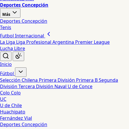
Deportes Concepción
Más
Deportes Concepción
Tenis
Futbol Internacional
La Liga
Liga Profesional Argentina
Premier League
Lucha Libre
Inicio
Fútbol
Selección Chilena
Primera División
Primera B
Segunda
División
Tercera División
Naval
U de Conce
Colo Colo
UC
U de Chile
Huachipato
Fernández Vial
Deportes Concepción