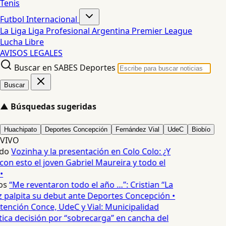
Tenis
Futbol Internacional
La Liga
Liga Profesional Argentina
Premier League
Lucha Libre
AVISOS LEGALES
Buscar en SABES Deportes
Buscar
▲
Búsquedas sugeridas
Huachipato
Deportes Concepción
Fernández Vial
UdeC
Biobío
VIVO
edo
Vozinha y la presentación en Colo Colo: ¿Y
n esto el joven Gabriel Maureira y todo el
•
os
“Me reventaron todo el año …”: Cristian “La
palpita su debut ante Deportes Concepción •
tención Conce, UdeC y Vial: Municipalidad
ica decisión por “sobrecarga” en cancha del