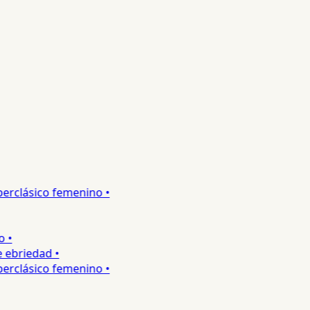
rclásico femenino •
•
ebriedad •
rclásico femenino •