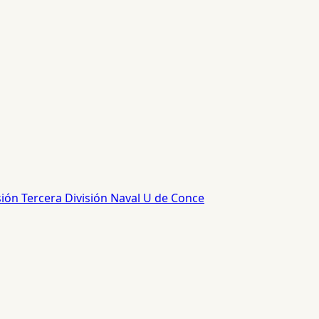
sión
Tercera División
Naval
U de Conce