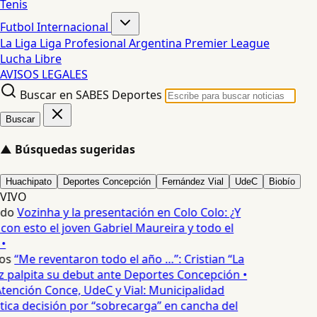
Tenis
Futbol Internacional
La Liga
Liga Profesional Argentina
Premier League
Lucha Libre
AVISOS LEGALES
Buscar en SABES Deportes
Buscar
▲
Búsquedas sugeridas
Huachipato
Deportes Concepción
Fernández Vial
UdeC
Biobío
VIVO
edo
Vozinha y la presentación en Colo Colo: ¿Y
n esto el joven Gabriel Maureira y todo el
•
os
“Me reventaron todo el año …”: Cristian “La
palpita su debut ante Deportes Concepción •
tención Conce, UdeC y Vial: Municipalidad
ica decisión por “sobrecarga” en cancha del