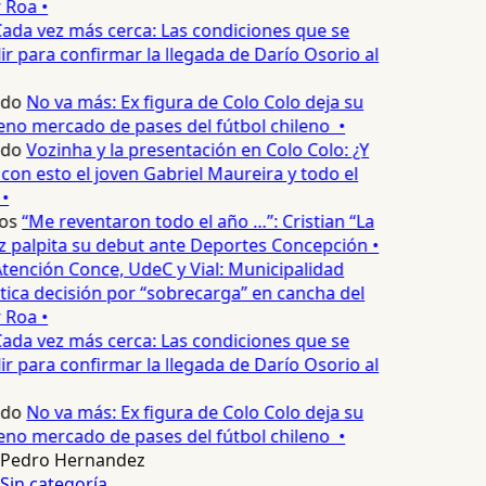
 Roa •
ada vez más cerca: Las condiciones que se
 para confirmar la llegada de Darío Osorio al
edo
No va más: Ex figura de Colo Colo deja su
eno mercado de pases del fútbol chileno •
edo
Vozinha y la presentación en Colo Colo: ¿Y
n esto el joven Gabriel Maureira y todo el
•
os
“Me reventaron todo el año …”: Cristian “La
palpita su debut ante Deportes Concepción •
tención Conce, UdeC y Vial: Municipalidad
ica decisión por “sobrecarga” en cancha del
 Roa •
ada vez más cerca: Las condiciones que se
 para confirmar la llegada de Darío Osorio al
edo
No va más: Ex figura de Colo Colo deja su
eno mercado de pases del fútbol chileno •
Pedro Hernandez
Sin categoría