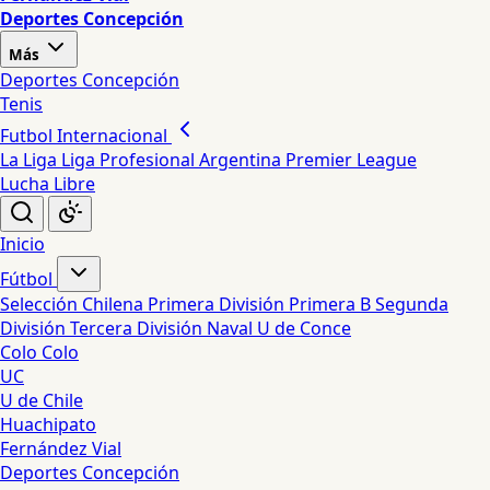
Deportes Concepción
Más
Deportes Concepción
Tenis
Futbol Internacional
La Liga
Liga Profesional Argentina
Premier League
Lucha Libre
Inicio
Fútbol
Selección Chilena
Primera División
Primera B
Segunda
División
Tercera División
Naval
U de Conce
Colo Colo
UC
U de Chile
Huachipato
Fernández Vial
Deportes Concepción