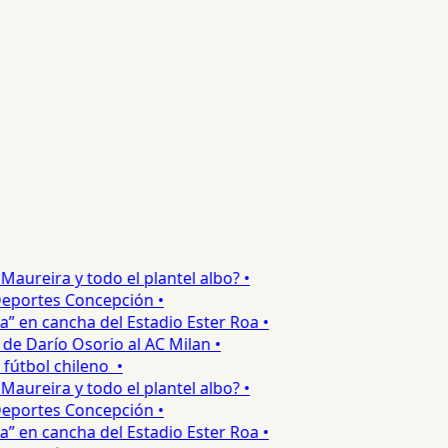
ureira y todo el plantel albo? •
portes Concepción •
 en cancha del Estadio Ester Roa •
 Darío Osorio al AC Milan •
tbol chileno •
ureira y todo el plantel albo? •
portes Concepción •
 en cancha del Estadio Ester Roa •