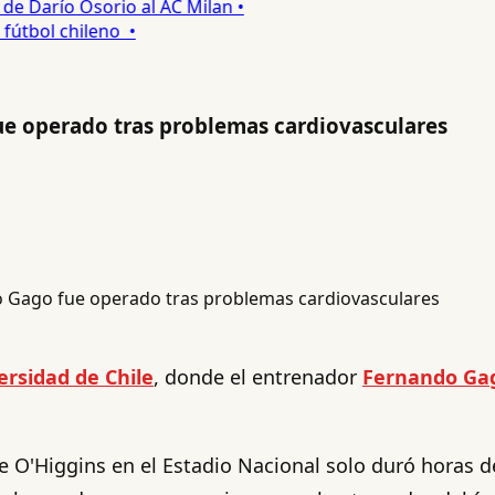
 Darío Osorio al AC Milan •
tbol chileno •
ue operado tras problemas cardiovasculares
ersidad de Chile
, donde el entrenador
Fernando Ga
nte O'Higgins en el Estadio Nacional solo duró horas 