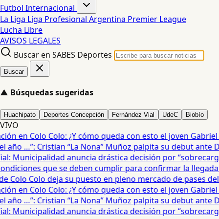
Futbol Internacional
La Liga
Liga Profesional Argentina
Premier League
Lucha Libre
AVISOS LEGALES
Buscar en SABES Deportes
Buscar
▲
Búsquedas sugeridas
Huachipato
Deportes Concepción
Fernández Vial
UdeC
Biobío
VIVO
ón en Colo Colo: ¿Y cómo queda con esto el joven Gabriel Ma
 año …”: Cristian “La Nona” Muñoz palpita su debut ante De
: Municipalidad anuncia drástica decisión por “sobrecarga”
diciones que se deben cumplir para confirmar la llegada de
e Colo Colo deja su puesto en pleno mercado de pases del fú
ón en Colo Colo: ¿Y cómo queda con esto el joven Gabriel Ma
 año …”: Cristian “La Nona” Muñoz palpita su debut ante De
: Municipalidad anuncia drástica decisión por “sobrecarga”