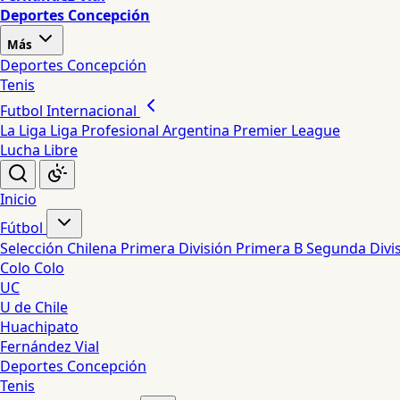
Deportes Concepción
Más
Deportes Concepción
Tenis
Futbol Internacional
La Liga
Liga Profesional Argentina
Premier League
Lucha Libre
Inicio
Fútbol
Selección Chilena
Primera División
Primera B
Segunda Divi
Colo Colo
UC
U de Chile
Huachipato
Fernández Vial
Deportes Concepción
Tenis