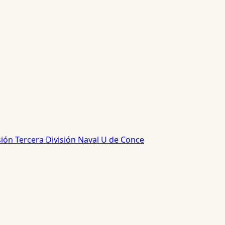
sión
Tercera División
Naval
U de Conce