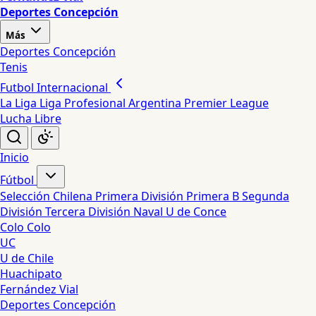
Deportes Concepción
Más
Deportes Concepción
Tenis
Futbol Internacional
La Liga
Liga Profesional Argentina
Premier League
Lucha Libre
Inicio
Fútbol
Selección Chilena
Primera División
Primera B
Segunda
División
Tercera División
Naval
U de Conce
Colo Colo
UC
U de Chile
Huachipato
Fernández Vial
Deportes Concepción