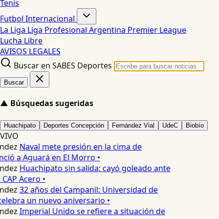
Tenis
Futbol Internacional
La Liga
Liga Profesional Argentina
Premier League
Lucha Libre
AVISOS LEGALES
Buscar en SABES Deportes
Buscar
▲
Búsquedas sugeridas
Huachipato
Deportes Concepción
Fernández Vial
UdeC
Biobío
VIVO
ndez
Naval mete presión en la cima de
nció a Aguará en El Morro •
ndez
Huachipato sin salida: cayó goleado ante
 CAP Acero •
ndez
32 años del Campanil: Universidad de
elebra un nuevo aniversario •
ndez
Imperial Unido se refiere a situación de