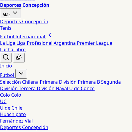
Deportes Concepción
Más
Deportes Concepción
Tenis
Futbol Internacional
La Liga
Liga Profesional Argentina
Premier League
Lucha Libre
Inicio
Fútbol
Selección Chilena
Primera División
Primera B
Segunda
División
Tercera División
Naval
U de Conce
Colo Colo
UC
U de Chile
Huachipato
Fernández Vial
Deportes Concepción