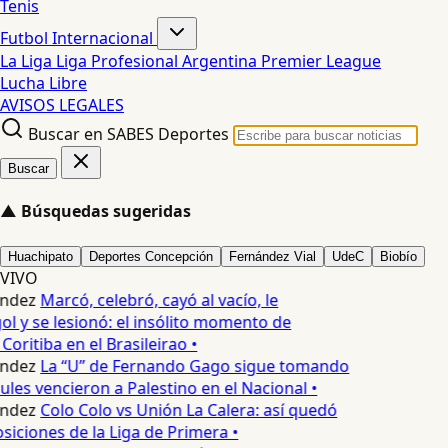
Tenis
Futbol Internacional
La Liga
Liga Profesional Argentina
Premier League
Lucha Libre
AVISOS LEGALES
Buscar en SABES Deportes
Buscar
▲
Búsquedas sugeridas
Huachipato
Deportes Concepción
Fernández Vial
UdeC
Biobío
VIVO
ndez
Marcó, celebró, cayó al vacío, le
ol y se lesionó: el insólito momento de
Coritiba en el Brasileirao •
ndez
La “U” de Fernando Gago sigue tomando
ules vencieron a Palestino en el Nacional •
ndez
Colo Colo vs Unión La Calera: así quedó
osiciones de la Liga de Primera •