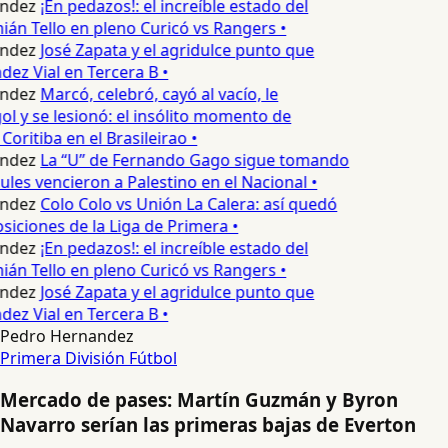
ndez
¡En pedazos!: el increíble estado del
án Tello en pleno Curicó vs Rangers •
ndez
José Zapata y el agridulce punto que
ez Vial en Tercera B •
ndez
Marcó, celebró, cayó al vacío, le
ol y se lesionó: el insólito momento de
Coritiba en el Brasileirao •
ndez
La “U” de Fernando Gago sigue tomando
ules vencieron a Palestino en el Nacional •
ndez
Colo Colo vs Unión La Calera: así quedó
osiciones de la Liga de Primera •
ndez
¡En pedazos!: el increíble estado del
án Tello en pleno Curicó vs Rangers •
ndez
José Zapata y el agridulce punto que
ez Vial en Tercera B •
Pedro Hernandez
Primera División
Fútbol
Mercado de pases: Martín Guzmán y Byron
Navarro serían las primeras bajas de Everton