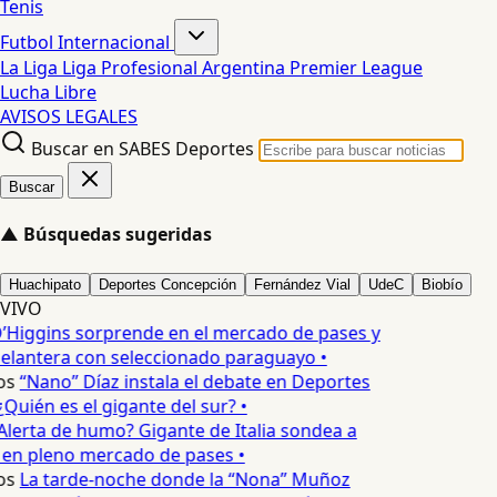
Tenis
Futbol Internacional
La Liga
Liga Profesional Argentina
Premier League
Lucha Libre
AVISOS LEGALES
Buscar en SABES Deportes
Buscar
▲
Búsquedas sugeridas
Huachipato
Deportes Concepción
Fernández Vial
UdeC
Biobío
VIVO
’Higgins sorprende en el mercado de pases y
elantera con seleccionado paraguayo •
os
“Nano” Díaz instala el debate en Deportes
Quién es el gigante del sur? •
Alerta de humo? Gigante de Italia sondea a
 en pleno mercado de pases •
os
La tarde-noche donde la “Nona” Muñoz