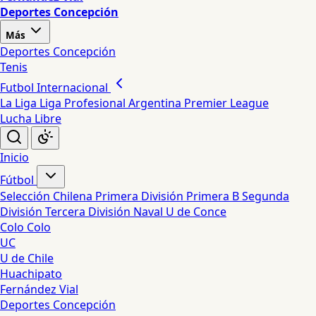
Deportes Concepción
Más
Deportes Concepción
Tenis
Futbol Internacional
La Liga
Liga Profesional Argentina
Premier League
Lucha Libre
Inicio
Fútbol
Selección Chilena
Primera División
Primera B
Segunda
División
Tercera División
Naval
U de Conce
Colo Colo
UC
U de Chile
Huachipato
Fernández Vial
Deportes Concepción