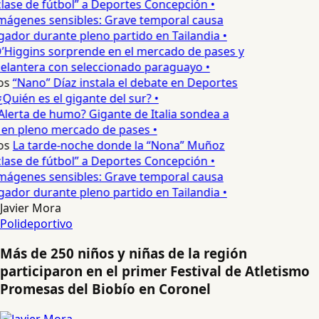
lase de fútbol” a Deportes Concepción •
mágenes sensibles: Grave temporal causa
ador durante pleno partido en Tailandia •
’Higgins sorprende en el mercado de pases y
elantera con seleccionado paraguayo •
os
“Nano” Díaz instala el debate en Deportes
Quién es el gigante del sur? •
Alerta de humo? Gigante de Italia sondea a
 en pleno mercado de pases •
os
La tarde-noche donde la “Nona” Muñoz
lase de fútbol” a Deportes Concepción •
mágenes sensibles: Grave temporal causa
ador durante pleno partido en Tailandia •
Javier Mora
Polideportivo
Más de 250 niños y niñas de la región
participaron en el primer Festival de Atletismo
Promesas del Biobío en Coronel