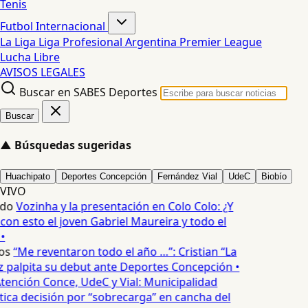
Tenis
Futbol Internacional
La Liga
Liga Profesional Argentina
Premier League
Lucha Libre
AVISOS LEGALES
Buscar en SABES Deportes
Buscar
▲
Búsquedas sugeridas
Huachipato
Deportes Concepción
Fernández Vial
UdeC
Biobío
VIVO
edo
Vozinha y la presentación en Colo Colo: ¿Y
n esto el joven Gabriel Maureira y todo el
•
os
“Me reventaron todo el año …”: Cristian “La
palpita su debut ante Deportes Concepción •
tención Conce, UdeC y Vial: Municipalidad
ica decisión por “sobrecarga” en cancha del