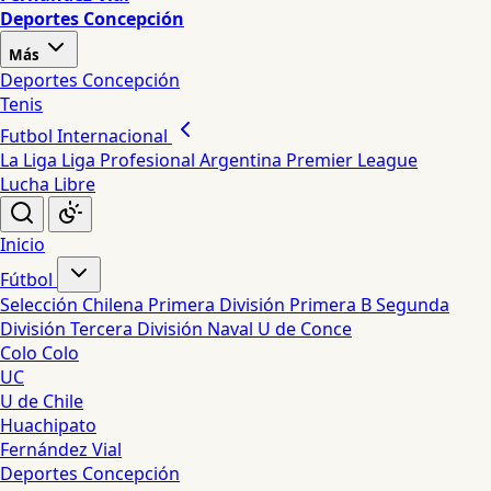
Deportes Concepción
Más
Deportes Concepción
Tenis
Futbol Internacional
La Liga
Liga Profesional Argentina
Premier League
Lucha Libre
Inicio
Fútbol
Selección Chilena
Primera División
Primera B
Segunda
División
Tercera División
Naval
U de Conce
Colo Colo
UC
U de Chile
Huachipato
Fernández Vial
Deportes Concepción