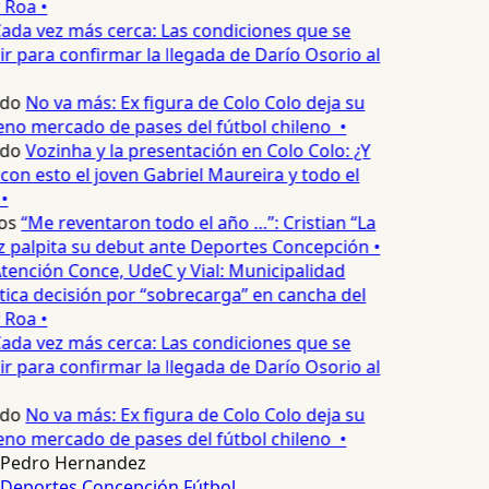
 Roa •
ada vez más cerca: Las condiciones que se
 para confirmar la llegada de Darío Osorio al
edo
No va más: Ex figura de Colo Colo deja su
eno mercado de pases del fútbol chileno •
edo
Vozinha y la presentación en Colo Colo: ¿Y
n esto el joven Gabriel Maureira y todo el
•
os
“Me reventaron todo el año …”: Cristian “La
palpita su debut ante Deportes Concepción •
tención Conce, UdeC y Vial: Municipalidad
ica decisión por “sobrecarga” en cancha del
 Roa •
ada vez más cerca: Las condiciones que se
 para confirmar la llegada de Darío Osorio al
edo
No va más: Ex figura de Colo Colo deja su
eno mercado de pases del fútbol chileno •
Pedro Hernandez
Deportes Concepción
Fútbol