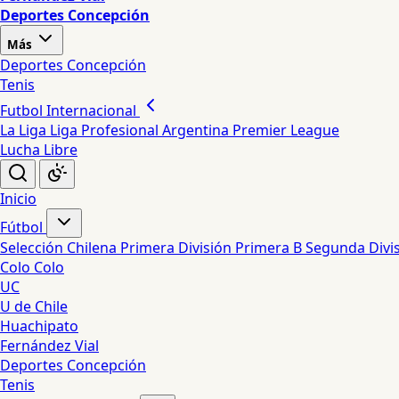
Deportes Concepción
Más
Deportes Concepción
Tenis
Futbol Internacional
La Liga
Liga Profesional Argentina
Premier League
Lucha Libre
Inicio
Fútbol
Selección Chilena
Primera División
Primera B
Segunda Divi
Colo Colo
UC
U de Chile
Huachipato
Fernández Vial
Deportes Concepción
Tenis