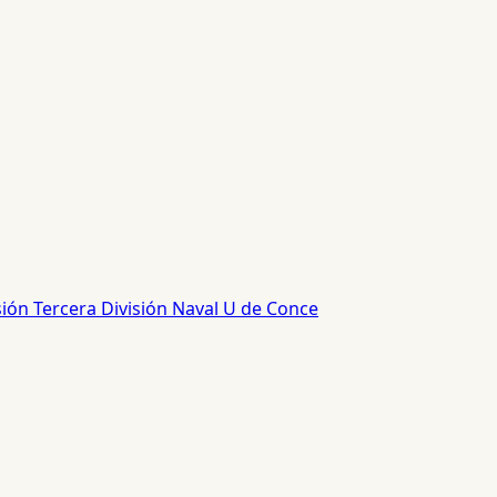
sión
Tercera División
Naval
U de Conce