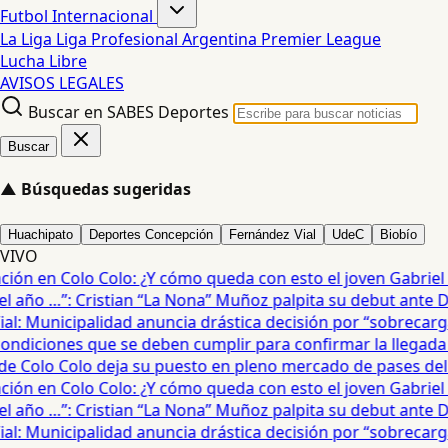
Futbol Internacional
La Liga
Liga Profesional Argentina
Premier League
Lucha Libre
AVISOS LEGALES
Buscar en SABES Deportes
Buscar
▲
Búsquedas sugeridas
Huachipato
Deportes Concepción
Fernández Vial
UdeC
Biobío
VIVO
ón en Colo Colo: ¿Y cómo queda con esto el joven Gabriel Ma
 año …”: Cristian “La Nona” Muñoz palpita su debut ante De
: Municipalidad anuncia drástica decisión por “sobrecarga”
diciones que se deben cumplir para confirmar la llegada de
e Colo Colo deja su puesto en pleno mercado de pases del fú
ón en Colo Colo: ¿Y cómo queda con esto el joven Gabriel Ma
 año …”: Cristian “La Nona” Muñoz palpita su debut ante De
: Municipalidad anuncia drástica decisión por “sobrecarga”