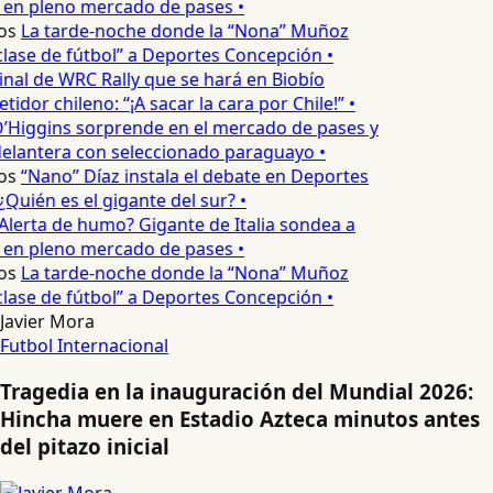
 en pleno mercado de pases •
os
La tarde-noche donde la “Nona” Muñoz
lase de fútbol” a Deportes Concepción •
inal de WRC Rally que se hará en Biobío
dor chileno: “¡A sacar la cara por Chile!” •
’Higgins sorprende en el mercado de pases y
elantera con seleccionado paraguayo •
os
“Nano” Díaz instala el debate en Deportes
Quién es el gigante del sur? •
Alerta de humo? Gigante de Italia sondea a
 en pleno mercado de pases •
os
La tarde-noche donde la “Nona” Muñoz
lase de fútbol” a Deportes Concepción •
Javier Mora
Futbol Internacional
Tragedia en la inauguración del Mundial 2026:
Hincha muere en Estadio Azteca minutos antes
del pitazo inicial