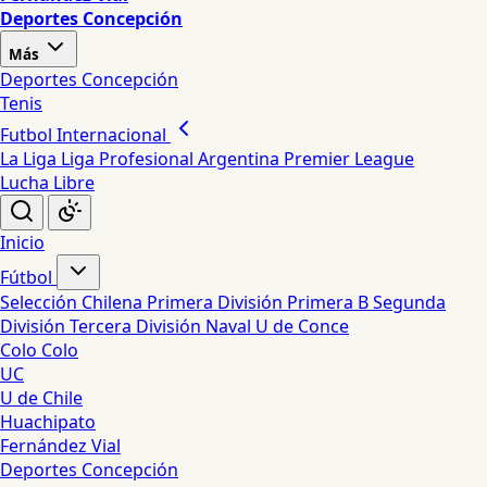
Deportes Concepción
Más
Deportes Concepción
Tenis
Futbol Internacional
La Liga
Liga Profesional Argentina
Premier League
Lucha Libre
Inicio
Fútbol
Selección Chilena
Primera División
Primera B
Segunda
División
Tercera División
Naval
U de Conce
Colo Colo
UC
U de Chile
Huachipato
Fernández Vial
Deportes Concepción