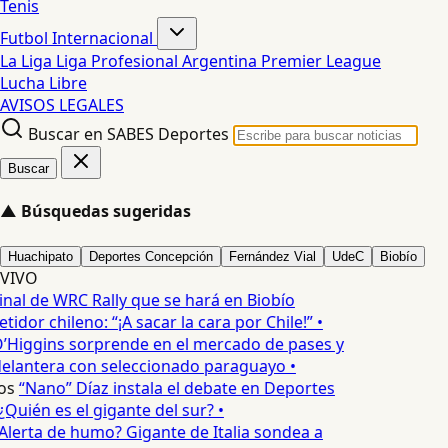
Tenis
Futbol Internacional
La Liga
Liga Profesional Argentina
Premier League
Lucha Libre
AVISOS LEGALES
Buscar en SABES Deportes
Buscar
▲
Búsquedas sugeridas
Huachipato
Deportes Concepción
Fernández Vial
UdeC
Biobío
VIVO
inal de WRC Rally que se hará en Biobío
dor chileno: “¡A sacar la cara por Chile!” •
’Higgins sorprende en el mercado de pases y
elantera con seleccionado paraguayo •
os
“Nano” Díaz instala el debate en Deportes
Quién es el gigante del sur? •
Alerta de humo? Gigante de Italia sondea a