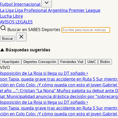
Futbol Internacional
La Liga
Liga Profesional Argentina
Premier League
Lucha Libre
AVISOS LEGALES
Buscar en SABES Deportes
Buscar
▲
Búsquedas sugeridas
Huachipato
Deportes Concepción
Fernández Vial
UdeC
Biobío
VIVO
posición de La Roja si llega su DT soñado •
on Tapia, queda grave tras accidente en Ruta 5 Sur mientra
ón en Colo Colo: ¿Y cómo queda con esto el joven Gabriel Mau
año …”: Cristian “La Nona” Muñoz palpita su debut ante De
: Municipalidad anuncia drástica decisión por “sobrecarga”
posición de La Roja si llega su DT soñado •
on Tapia, queda grave tras accidente en Ruta 5 Sur mientra
ón en Colo Colo: ¿Y cómo queda con esto el joven Gabriel Mau