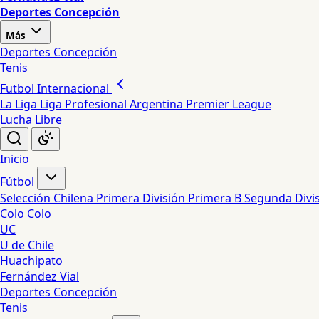
Deportes Concepción
Más
Deportes Concepción
Tenis
Futbol Internacional
La Liga
Liga Profesional Argentina
Premier League
Lucha Libre
Inicio
Fútbol
Selección Chilena
Primera División
Primera B
Segunda Divi
Colo Colo
UC
U de Chile
Huachipato
Fernández Vial
Deportes Concepción
Tenis