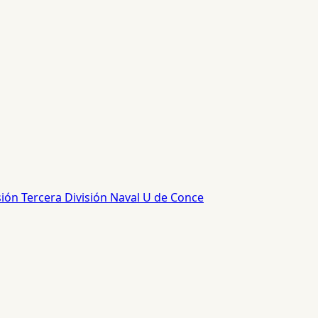
sión
Tercera División
Naval
U de Conce