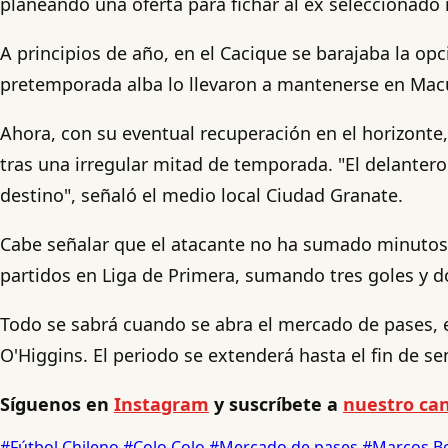
planeando una oferta para fichar al ex seleccionado 
A principios de año, en el Cacique se barajaba la op
pretemporada alba lo llevaron a mantenerse en Macu
Ahora, con su eventual recuperación en el horizonte,
tras una irregular mitad de temporada. "El delanter
destino", señaló el medio local Ciudad Granate.
Cabe señalar que el atacante no ha sumado minutos e
partidos en Liga de Primera, sumando tres goles y do
Todo se sabrá cuando se abra el mercado de pases, e
O'Higgins. El periodo se extenderá hasta el fin de s
Síguenos en
Instagram
y suscríbete a
nuestro can
#Fútbol Chileno
#Colo Colo
#Mercado de pases
#Marcos B