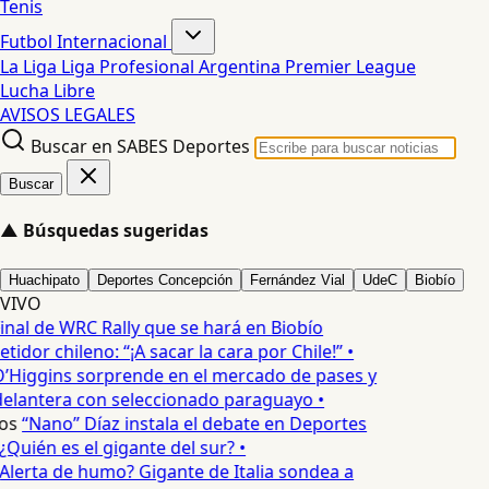
Tenis
Futbol Internacional
La Liga
Liga Profesional Argentina
Premier League
Lucha Libre
AVISOS LEGALES
Buscar en SABES Deportes
Buscar
▲
Búsquedas sugeridas
Huachipato
Deportes Concepción
Fernández Vial
UdeC
Biobío
VIVO
inal de WRC Rally que se hará en Biobío
idor chileno: “¡A sacar la cara por Chile!” •
’Higgins sorprende en el mercado de pases y
delantera con seleccionado paraguayo •
os
“Nano” Díaz instala el debate en Deportes
Quién es el gigante del sur? •
Alerta de humo? Gigante de Italia sondea a