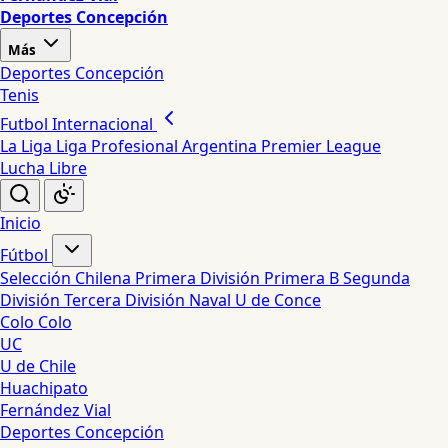
Deportes Concepción
Más
Deportes Concepción
Tenis
Futbol Internacional
La Liga
Liga Profesional Argentina
Premier League
Lucha Libre
Inicio
Fútbol
Selección Chilena
Primera División
Primera B
Segunda
División
Tercera División
Naval
U de Conce
Colo Colo
UC
U de Chile
Huachipato
Fernández Vial
Deportes Concepción