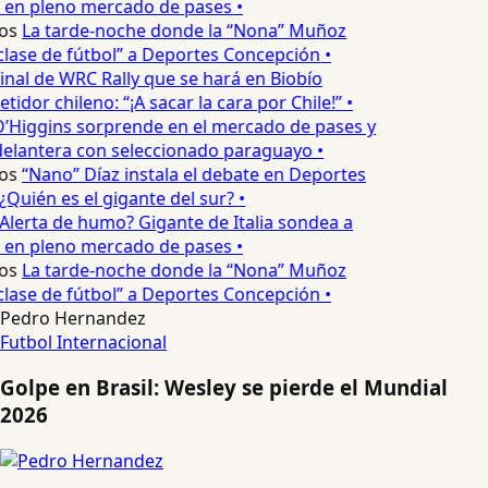
 en pleno mercado de pases •
os
La tarde-noche donde la “Nona” Muñoz
lase de fútbol” a Deportes Concepción •
inal de WRC Rally que se hará en Biobío
idor chileno: “¡A sacar la cara por Chile!” •
’Higgins sorprende en el mercado de pases y
delantera con seleccionado paraguayo •
os
“Nano” Díaz instala el debate en Deportes
Quién es el gigante del sur? •
Alerta de humo? Gigante de Italia sondea a
 en pleno mercado de pases •
os
La tarde-noche donde la “Nona” Muñoz
lase de fútbol” a Deportes Concepción •
Pedro Hernandez
Futbol Internacional
Golpe en Brasil: Wesley se pierde el Mundial
2026