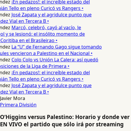
ndez
¡En pedazos!: el increíble estado del
n Tello en pleno Curicó vs Rangers •
ndez
José Zapata y el agridulce punto que
z Vial en Tercera B •
ndez
Marcó, celebró, cayó al vacío, le
ol y se lesionó: el insólito momento de
Coritiba en el Brasileirao •
ndez
La “U” de Fernando Gago sigue tomando
ules vencieron a Palestino en el Nacional •
ndez
Colo Colo vs Unión La Calera: así quedó
siciones de la Liga de Primera •
ndez
¡En pedazos!: el increíble estado del
n Tello en pleno Curicó vs Rangers •
ndez
José Zapata y el agridulce punto que
z Vial en Tercera B •
Javier Mora
Primera División
O’Higgins versus Palestino: Horario y donde ver
EN VIVO el partido que sólo irá por streaming