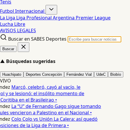
Tenis
Futbol Internacional
La Liga
Liga Profesional Argentina
Premier League
Lucha Libre
AVISOS LEGALES
Buscar en SABES Deportes
Buscar
▲
Búsquedas sugeridas
Huachipato
Deportes Concepción
Fernández Vial
UdeC
Biobío
VIVO
ndez
Marcó, celebró, cayó al vacío, le
ol y se lesionó: el insólito momento de
Coritiba en el Brasileirao •
ndez
La “U” de Fernando Gago sigue tomando
ules vencieron a Palestino en el Nacional •
ndez
Colo Colo vs Unión La Calera: así quedó
siciones de la Liga de Primera •