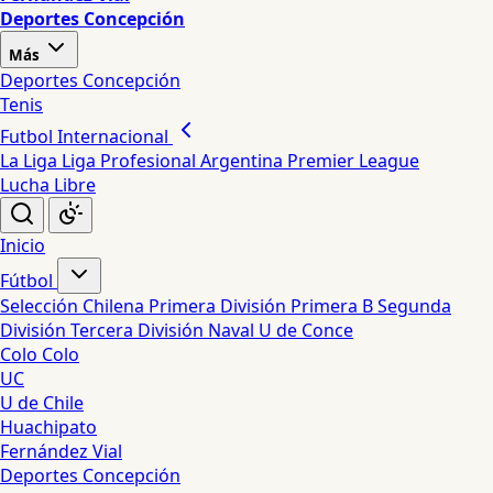
Deportes Concepción
Más
Deportes Concepción
Tenis
Futbol Internacional
La Liga
Liga Profesional Argentina
Premier League
Lucha Libre
Inicio
Fútbol
Selección Chilena
Primera División
Primera B
Segunda
División
Tercera División
Naval
U de Conce
Colo Colo
UC
U de Chile
Huachipato
Fernández Vial
Deportes Concepción