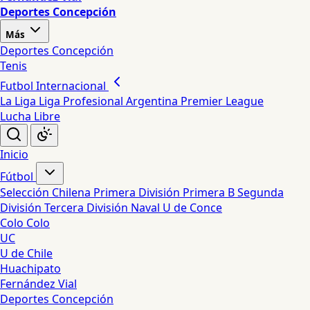
Deportes Concepción
Más
Deportes Concepción
Tenis
Futbol Internacional
La Liga
Liga Profesional Argentina
Premier League
Lucha Libre
Inicio
Fútbol
Selección Chilena
Primera División
Primera B
Segunda
División
Tercera División
Naval
U de Conce
Colo Colo
UC
U de Chile
Huachipato
Fernández Vial
Deportes Concepción