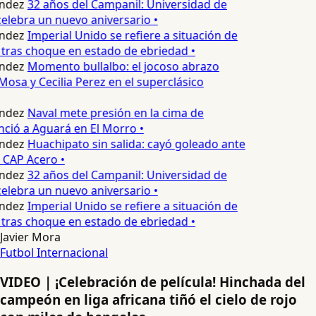
ndez
32 años del Campanil: Universidad de
lebra un nuevo aniversario •
ndez
Imperial Unido se refiere a situación de
tras choque en estado de ebriedad •
ndez
Momento bullalbo: el jocoso abrazo
Mosa y Cecilia Perez en el superclásico
ndez
Naval mete presión en la cima de
nció a Aguará en El Morro •
ndez
Huachipato sin salida: cayó goleado ante
 CAP Acero •
ndez
32 años del Campanil: Universidad de
lebra un nuevo aniversario •
ndez
Imperial Unido se refiere a situación de
tras choque en estado de ebriedad •
Javier Mora
Futbol Internacional
VIDEO | ¡Celebración de película! Hinchada del
campeón en liga africana tiñó el cielo de rojo