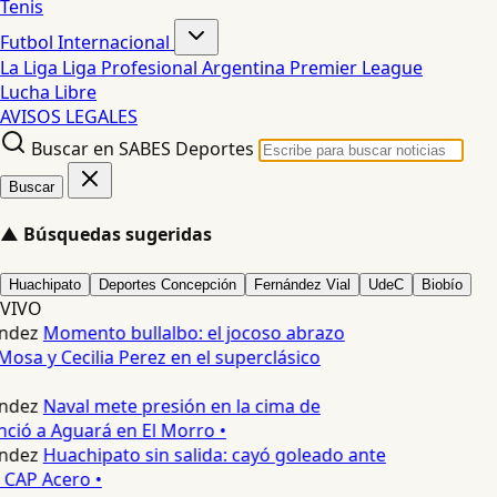
Tenis
Futbol Internacional
La Liga
Liga Profesional Argentina
Premier League
Lucha Libre
AVISOS LEGALES
Buscar en SABES Deportes
Buscar
▲
Búsquedas sugeridas
Huachipato
Deportes Concepción
Fernández Vial
UdeC
Biobío
VIVO
ndez
Momento bullalbo: el jocoso abrazo
Mosa y Cecilia Perez en el superclásico
ndez
Naval mete presión en la cima de
nció a Aguará en El Morro •
ndez
Huachipato sin salida: cayó goleado ante
 CAP Acero •