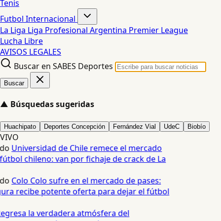
Tenis
Futbol Internacional
La Liga
Liga Profesional Argentina
Premier League
Lucha Libre
AVISOS LEGALES
Buscar en SABES Deportes
Buscar
▲
Búsquedas sugeridas
Huachipato
Deportes Concepción
Fernández Vial
UdeC
Biobío
VIVO
edo
Universidad de Chile remece el mercado
fútbol chileno: van por fichaje de crack de La
edo
Colo Colo sufre en el mercado de pases:
ura recibe potente oferta para dejar el fútbol
egresa la verdadera atmósfera del