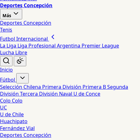
Deportes Concepción
Más
Deportes Concepción
Tenis
Futbol Internacional
La Liga
Liga Profesional Argentina
Premier League
Lucha Libre
Inicio
Fútbol
Selección Chilena
Primera División
Primera B
Segunda
División
Tercera División
Naval
U de Conce
Colo Colo
UC
U de Chile
Huachipato
Fernández Vial
Deportes Concepción