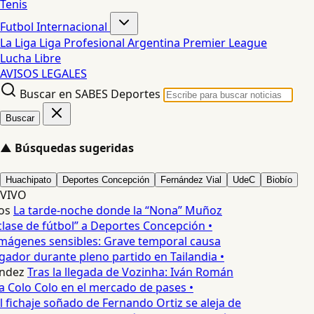
Tenis
Futbol Internacional
La Liga
Liga Profesional Argentina
Premier League
Lucha Libre
AVISOS LEGALES
Buscar en SABES Deportes
Buscar
▲
Búsquedas sugeridas
Huachipato
Deportes Concepción
Fernández Vial
UdeC
Biobío
VIVO
os
La tarde-noche donde la “Nona” Muñoz
lase de fútbol” a Deportes Concepción •
mágenes sensibles: Grave temporal causa
ador durante pleno partido en Tailandia •
ndez
Tras la llegada de Vozinha: Iván Román
a Colo Colo en el mercado de pases •
l fichaje soñado de Fernando Ortiz se aleja de