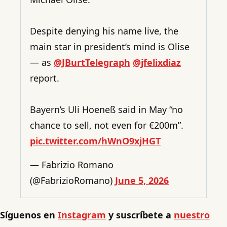
Despite denying his name live, the
main star in president’s mind is Olise
— as
@JBurtTelegraph
@jfelixdiaz
report.
Bayern’s Uli Hoeneß said in May “no
chance to sell, not even for €200m”.
pic.twitter.com/hWnO9xjHGT
— Fabrizio Romano
(@FabrizioRomano)
June 5, 2026
Síguenos en
Instagram
y suscríbete a
nuestro