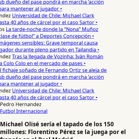
ub dueño del pase pondrá en marcha ‘acción
para mantener al jugador •
ndez
Universidad de Chile: Michael Clark
asta 40 años de cárcel por el caso Sartor •
os
La tarde-noche donde la “Nona” Muñoz
lase de fútbol” a Deportes Concepción •
mágenes sensibles: Grave temporal causa
ador durante pleno partido en Tailandia •
ndez
Tras la llegada de Vozinha: Iván Román
a Colo Colo en el mercado de pases •
l fichaje soñado de Fernando Ortiz se aleja de
ub dueño del pase pondrá en marcha ‘acción
para mantener al jugador •
ndez
Universidad de Chile: Michael Clark
asta 40 años de cárcel por el caso Sartor •
Pedro Hernandez
Futbol Internacional
Michael Olisé sería el tapado de los 150
millones: Florentino Pérez se la juega por el