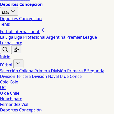
Deportes Concepción
Más
Deportes Concepción
Tenis
Futbol Internacional
La Liga
Liga Profesional Argentina
Premier League
Lucha Libre
Inicio
Fútbol
Selección Chilena
Primera División
Primera B
Segunda
División
Tercera División
Naval
U de Conce
Colo Colo
UC
U de Chile
Huachipato
Fernández Vial
Deportes Concepción