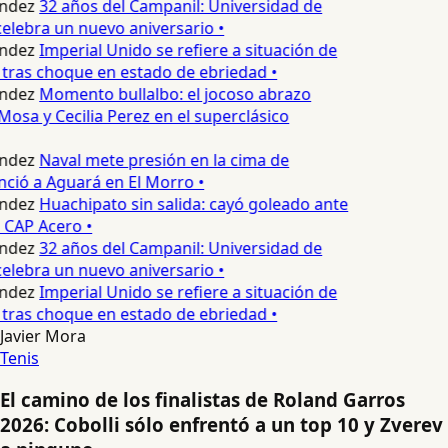
ndez
32 años del Campanil: Universidad de
elebra un nuevo aniversario •
ndez
Imperial Unido se refiere a situación de
tras choque en estado de ebriedad •
ndez
Momento bullalbo: el jocoso abrazo
Mosa y Cecilia Perez en el superclásico
ndez
Naval mete presión en la cima de
nció a Aguará en El Morro •
ndez
Huachipato sin salida: cayó goleado ante
 CAP Acero •
ndez
32 años del Campanil: Universidad de
elebra un nuevo aniversario •
ndez
Imperial Unido se refiere a situación de
tras choque en estado de ebriedad •
Javier Mora
Tenis
El camino de los finalistas de Roland Garros
2026: Cobolli sólo enfrentó a un top 10 y Zverev