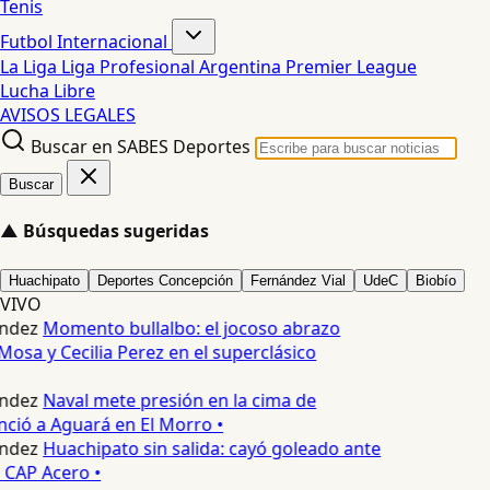
Tenis
Futbol Internacional
La Liga
Liga Profesional Argentina
Premier League
Lucha Libre
AVISOS LEGALES
Buscar en SABES Deportes
Buscar
▲
Búsquedas sugeridas
Huachipato
Deportes Concepción
Fernández Vial
UdeC
Biobío
VIVO
ndez
Momento bullalbo: el jocoso abrazo
Mosa y Cecilia Perez en el superclásico
ndez
Naval mete presión en la cima de
nció a Aguará en El Morro •
ndez
Huachipato sin salida: cayó goleado ante
 CAP Acero •