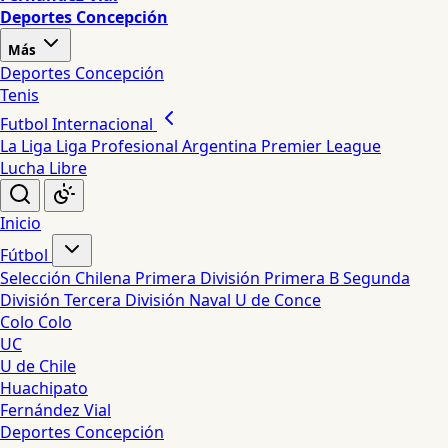
Deportes Concepción
Más
Deportes Concepción
Tenis
Futbol Internacional
La Liga
Liga Profesional Argentina
Premier League
Lucha Libre
Inicio
Fútbol
Selección Chilena
Primera División
Primera B
Segunda
División
Tercera División
Naval
U de Conce
Colo Colo
UC
U de Chile
Huachipato
Fernández Vial
Deportes Concepción