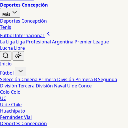
Deportes Concepción
Más
Deportes Concepción
Tenis
Futbol Internacional
La Liga
Liga Profesional Argentina
Premier League
Lucha Libre
Inicio
Fútbol
Selección Chilena
Primera División
Primera B
Segunda
División
Tercera División
Naval
U de Conce
Colo Colo
UC
U de Chile
Huachipato
Fernández Vial
Deportes Concepción