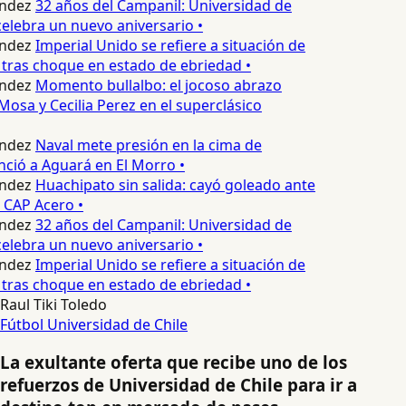
ndez
32 años del Campanil: Universidad de
lebra un nuevo aniversario •
ndez
Imperial Unido se refiere a situación de
tras choque en estado de ebriedad •
ndez
Momento bullalbo: el jocoso abrazo
Mosa y Cecilia Perez en el superclásico
ndez
Naval mete presión en la cima de
nció a Aguará en El Morro •
ndez
Huachipato sin salida: cayó goleado ante
 CAP Acero •
ndez
32 años del Campanil: Universidad de
lebra un nuevo aniversario •
ndez
Imperial Unido se refiere a situación de
tras choque en estado de ebriedad •
Raul Tiki Toledo
Fútbol
Universidad de Chile
La exultante oferta que recibe uno de los
refuerzos de Universidad de Chile para ir a