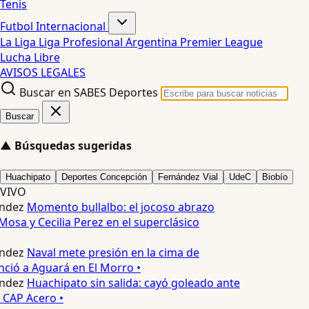
Tenis
Futbol Internacional
La Liga
Liga Profesional Argentina
Premier League
Lucha Libre
AVISOS LEGALES
Buscar en SABES Deportes
Buscar
▲
Búsquedas sugeridas
Huachipato
Deportes Concepción
Fernández Vial
UdeC
Biobío
VIVO
ndez
Momento bullalbo: el jocoso abrazo
Mosa y Cecilia Perez en el superclásico
ndez
Naval mete presión en la cima de
nció a Aguará en El Morro •
ndez
Huachipato sin salida: cayó goleado ante
 CAP Acero •