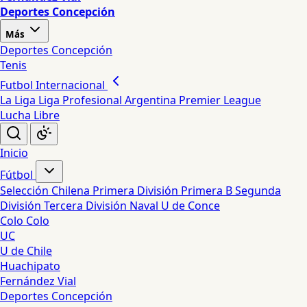
Deportes Concepción
Más
Deportes Concepción
Tenis
Futbol Internacional
La Liga
Liga Profesional Argentina
Premier League
Lucha Libre
Inicio
Fútbol
Selección Chilena
Primera División
Primera B
Segunda
División
Tercera División
Naval
U de Conce
Colo Colo
UC
U de Chile
Huachipato
Fernández Vial
Deportes Concepción