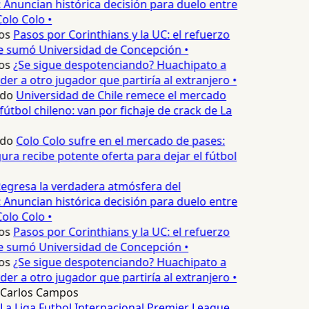
 Anuncian histórica decisión para duelo entre
olo Colo •
os
Pasos por Corinthians y la UC: el refuerzo
e sumó Universidad de Concepción •
os
¿Se sigue despotenciando? Huachipato a
er a otro jugador que partiría al extranjero •
edo
Universidad de Chile remece el mercado
fútbol chileno: van por fichaje de crack de La
edo
Colo Colo sufre en el mercado de pases:
ura recibe potente oferta para dejar el fútbol
egresa la verdadera atmósfera del
 Anuncian histórica decisión para duelo entre
olo Colo •
os
Pasos por Corinthians y la UC: el refuerzo
e sumó Universidad de Concepción •
os
¿Se sigue despotenciando? Huachipato a
er a otro jugador que partiría al extranjero •
Carlos Campos
La Liga
Futbol Internacional
Premier League