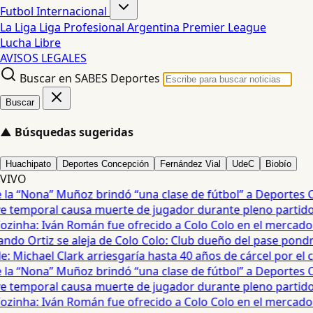
Futbol Internacional
La Liga
Liga Profesional Argentina
Premier League
Lucha Libre
AVISOS LEGALES
Buscar en SABES Deportes
Buscar
▲
Búsquedas sugeridas
Huachipato
Deportes Concepción
Fernández Vial
UdeC
Biobío
VIVO
a “Nona” Muñoz brindó “una clase de fútbol” a Deportes Co
temporal causa muerte de jugador durante pleno partido en
ozinha: Iván Román fue ofrecido a Colo Colo en el mercado d
do Ortiz se aleja de Colo Colo: Club dueño del pase pondrá
 Michael Clark arriesgaría hasta 40 años de cárcel por el cas
a “Nona” Muñoz brindó “una clase de fútbol” a Deportes Co
temporal causa muerte de jugador durante pleno partido en
ozinha: Iván Román fue ofrecido a Colo Colo en el mercado d