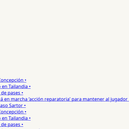
ncepción •
 Tailandia •
e pases •
 en marcha ‘acción reparatoria’ para mantener al jugador •
o Sartor •
ncepción •
 Tailandia •
e pases •