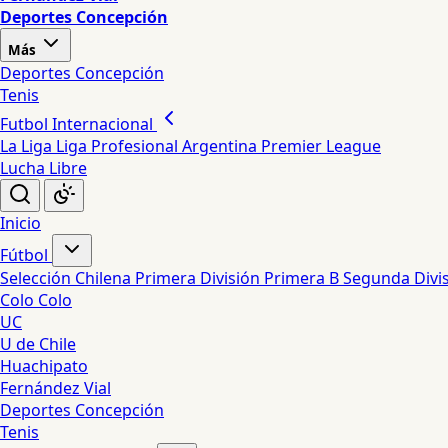
Deportes Concepción
Más
Deportes Concepción
Tenis
Futbol Internacional
La Liga
Liga Profesional Argentina
Premier League
Lucha Libre
Inicio
Fútbol
Selección Chilena
Primera División
Primera B
Segunda Divi
Colo Colo
UC
U de Chile
Huachipato
Fernández Vial
Deportes Concepción
Tenis