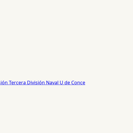
sión
Tercera División
Naval
U de Conce