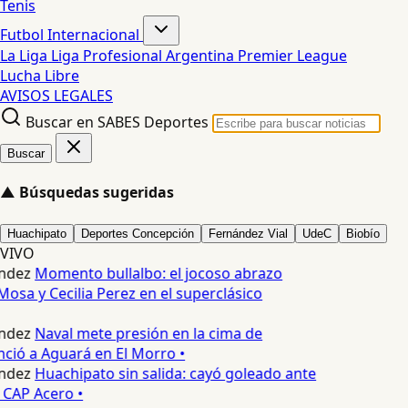
Tenis
Futbol Internacional
La Liga
Liga Profesional Argentina
Premier League
Lucha Libre
AVISOS LEGALES
Buscar en SABES Deportes
Buscar
▲
Búsquedas sugeridas
Huachipato
Deportes Concepción
Fernández Vial
UdeC
Biobío
VIVO
ndez
Momento bullalbo: el jocoso abrazo
Mosa y Cecilia Perez en el superclásico
ndez
Naval mete presión en la cima de
nció a Aguará en El Morro •
ndez
Huachipato sin salida: cayó goleado ante
 CAP Acero •