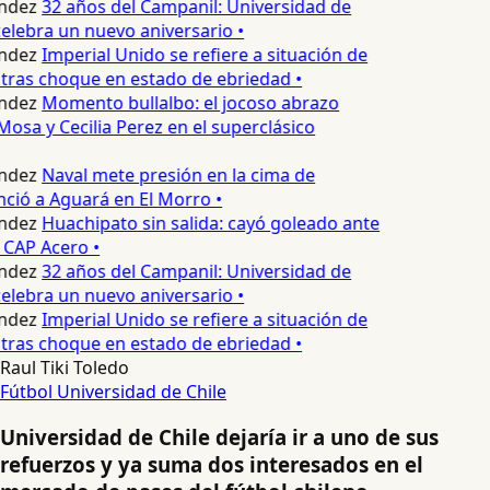
ndez
32 años del Campanil: Universidad de
lebra un nuevo aniversario •
ndez
Imperial Unido se refiere a situación de
tras choque en estado de ebriedad •
ndez
Momento bullalbo: el jocoso abrazo
Mosa y Cecilia Perez en el superclásico
ndez
Naval mete presión en la cima de
nció a Aguará en El Morro •
ndez
Huachipato sin salida: cayó goleado ante
 CAP Acero •
ndez
32 años del Campanil: Universidad de
lebra un nuevo aniversario •
ndez
Imperial Unido se refiere a situación de
tras choque en estado de ebriedad •
Raul Tiki Toledo
Fútbol
Universidad de Chile
Universidad de Chile dejaría ir a uno de sus
refuerzos y ya suma dos interesados en el