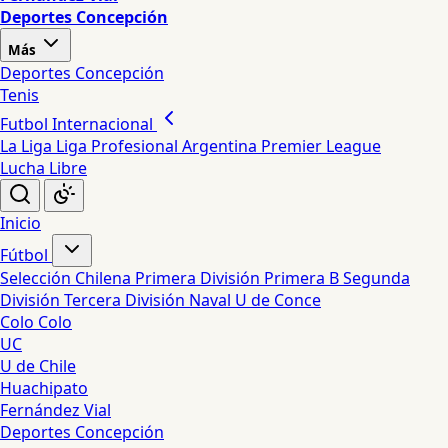
Deportes Concepción
Más
Deportes Concepción
Tenis
Futbol Internacional
La Liga
Liga Profesional Argentina
Premier League
Lucha Libre
Inicio
Fútbol
Selección Chilena
Primera División
Primera B
Segunda
División
Tercera División
Naval
U de Conce
Colo Colo
UC
U de Chile
Huachipato
Fernández Vial
Deportes Concepción