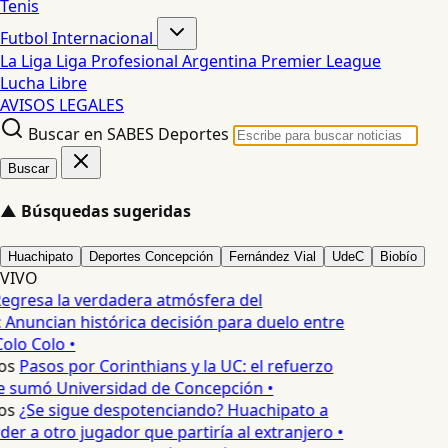
Tenis
Futbol Internacional
La Liga
Liga Profesional Argentina
Premier League
Lucha Libre
AVISOS LEGALES
Buscar en SABES Deportes
Buscar
▲
Búsquedas sugeridas
Huachipato
Deportes Concepción
Fernández Vial
UdeC
Biobío
VIVO
egresa la verdadera atmósfera del
 Anuncian histórica decisión para duelo entre
olo Colo •
os
Pasos por Corinthians y la UC: el refuerzo
e sumó Universidad de Concepción •
os
¿Se sigue despotenciando? Huachipato a
er a otro jugador que partiría al extranjero •