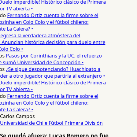
Duelo imperdible! Histórico clásico de Primera
or TV abierta •
edo
Fernando Ortiz cuenta la firme sobre el
zinha en Colo Colo y el fútbol chileno:
e La Calera? •
egresa la verdadera atmósfera del
 Anuncian histórica decisión para duelo entre
olo Colo •
os
Pasos por Corinthians y la UC: el refuerzo
e sumó Universidad de Concepción •
os
¿Se sigue despotenciando? Huachipato a
er a otro jugador que partiría al extranjero •
Duelo imperdible! Histórico clásico de Primera
or TV abierta •
edo
Fernando Ortiz cuenta la firme sobre el
zinha en Colo Colo y el fútbol chileno:
e La Calera? •
Carlos Campos
Universidad de Chile
Fútbol
Primera División
Se quedó afuera: Lucas Romero no fue