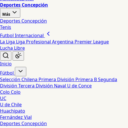
Deportes Concepción
Más
Deportes Concepción
Tenis
Futbol Internacional
La Liga
Liga Profesional Argentina
Premier League
Lucha Libre
Inicio
Fútbol
Selección Chilena
Primera División
Primera B
Segunda
División
Tercera División
Naval
U de Conce
Colo Colo
UC
U de Chile
Huachipato
Fernández Vial
Deportes Concepción