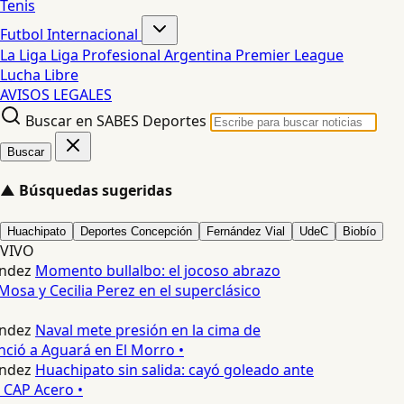
Tenis
Futbol Internacional
La Liga
Liga Profesional Argentina
Premier League
Lucha Libre
AVISOS LEGALES
Buscar en SABES Deportes
Buscar
▲
Búsquedas sugeridas
Huachipato
Deportes Concepción
Fernández Vial
UdeC
Biobío
VIVO
ndez
Momento bullalbo: el jocoso abrazo
Mosa y Cecilia Perez en el superclásico
ndez
Naval mete presión en la cima de
nció a Aguará en El Morro •
ndez
Huachipato sin salida: cayó goleado ante
 CAP Acero •