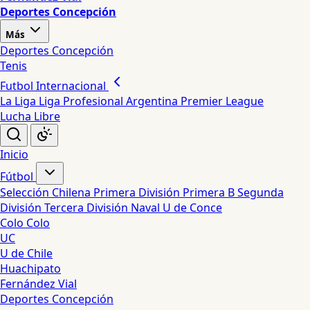
Deportes Concepción
Más
Deportes Concepción
Tenis
Futbol Internacional
La Liga
Liga Profesional Argentina
Premier League
Lucha Libre
Inicio
Fútbol
Selección Chilena
Primera División
Primera B
Segunda
División
Tercera División
Naval
U de Conce
Colo Colo
UC
U de Chile
Huachipato
Fernández Vial
Deportes Concepción