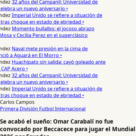
ndez
32 años del Campanil: Universidad de
lebra un nuevo aniversario •
ndez
Imperial Unido se refiere a situación de
tras choque en estado de ebriedad •
ndez
Momento bullalbo: el jocoso abrazo
Mosa y Cecilia Perez en el superclásico
ndez
Naval mete presión en la cima de
nció a Aguará en El Morro •
ndez
Huachipato sin salida: cayó goleado ante
 CAP Acero •
ndez
32 años del Campanil: Universidad de
lebra un nuevo aniversario •
ndez
Imperial Unido se refiere a situación de
tras choque en estado de ebriedad •
Carlos Campos
Primera División
Futbol Internacional
Se acabó el sueño: Omar Carabalí no fue
convocado por Beccacece para jugar el Mundial