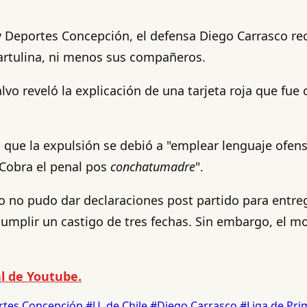
 Deportes Concepción, el defensa Diego Carrasco recib
cartulina, ni menos sus compañeros.
lvo reveló la explicación de una tarjeta roja que fue
 que la expulsión se debió a "emplear lenguaje ofen
 "Cobra el penal pos
conchatumadre
".
o no pudo dar declaraciones post partido para entre
cumplir un castigo de tres fechas. Sin embargo, el mo
l de Youtube.
rtes Concepción
#U. de Chile
#Diego Carrasco
#Liga de Pr