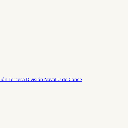
sión
Tercera División
Naval
U de Conce