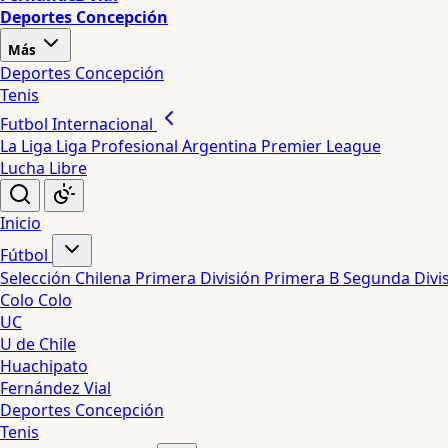
Deportes Concepción
Más
Deportes Concepción
Tenis
Futbol Internacional
La Liga
Liga Profesional Argentina
Premier League
Lucha Libre
Inicio
Fútbol
Selección Chilena
Primera División
Primera B
Segunda Divi
Colo Colo
UC
U de Chile
Huachipato
Fernández Vial
Deportes Concepción
Tenis