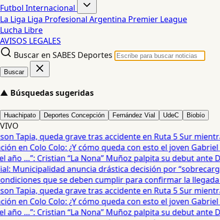
Futbol Internacional
La Liga
Liga Profesional Argentina
Premier League
Lucha Libre
AVISOS LEGALES
Buscar en SABES Deportes
Buscar
▲
Búsquedas sugeridas
Huachipato
Deportes Concepción
Fernández Vial
UdeC
Biobío
VIVO
on Tapia, queda grave tras accidente en Ruta 5 Sur mientra
ón en Colo Colo: ¿Y cómo queda con esto el joven Gabriel Ma
año …”: Cristian “La Nona” Muñoz palpita su debut ante De
: Municipalidad anuncia drástica decisión por “sobrecarga”
diciones que se deben cumplir para confirmar la llegada de
on Tapia, queda grave tras accidente en Ruta 5 Sur mientra
ón en Colo Colo: ¿Y cómo queda con esto el joven Gabriel Ma
año …”: Cristian “La Nona” Muñoz palpita su debut ante De