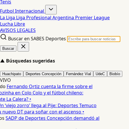
Tenis
Futbol Internacional
La Liga
Liga Profesional Argentina
Premier League
Lucha Libre
AVISOS LEGALES
Buscar en SABES Deportes
Buscar
▲
Búsquedas sugeridas
Huachipato
Deportes Concepción
Fernández Vial
UdeC
Biobío
VIVO
edo
Fernando Ortiz cuenta la firme sobre el
zinha en Colo Colo y el fútbol chileno:
e La Calera? •
n ‘viejo zorro’ llega al Pije: Deportes Temuco
 nuevo DT para soñar con el ascenso •
os
SADP de Deportes Concepción demandó al