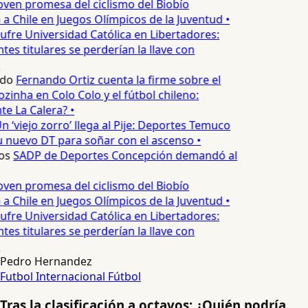
oven promesa del ciclismo del Biobío
a Chile en Juegos Olímpicos de la Juventud •
ufre Universidad Católica en Libertadores:
es titulares se perderían la llave con
edo
Fernando Ortiz cuenta la firme sobre el
zinha en Colo Colo y el fútbol chileno:
e La Calera? •
n ‘viejo zorro’ llega al Pije: Deportes Temuco
 nuevo DT para soñar con el ascenso •
os
SADP de Deportes Concepción demandó al
oven promesa del ciclismo del Biobío
a Chile en Juegos Olímpicos de la Juventud •
ufre Universidad Católica en Libertadores:
es titulares se perderían la llave con
Pedro Hernandez
Futbol Internacional
Fútbol
Tras la clasificación a octavos: ¿Quién podría