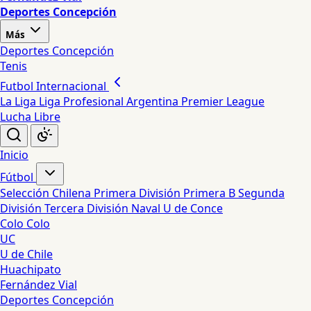
Deportes Concepción
Más
Deportes Concepción
Tenis
Futbol Internacional
La Liga
Liga Profesional Argentina
Premier League
Lucha Libre
Inicio
Fútbol
Selección Chilena
Primera División
Primera B
Segunda
División
Tercera División
Naval
U de Conce
Colo Colo
UC
U de Chile
Huachipato
Fernández Vial
Deportes Concepción