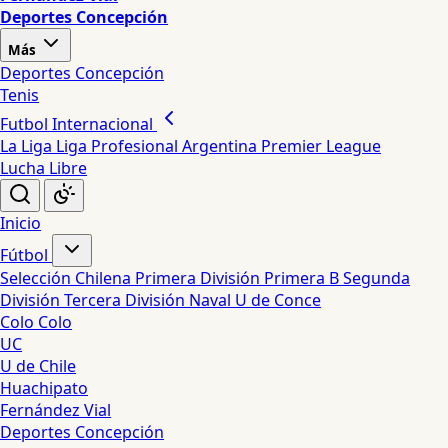
Deportes Concepción
Más
Deportes Concepción
Tenis
Futbol Internacional
La Liga
Liga Profesional Argentina
Premier League
Lucha Libre
Inicio
Fútbol
Selección Chilena
Primera División
Primera B
Segunda
División
Tercera División
Naval
U de Conce
Colo Colo
UC
U de Chile
Huachipato
Fernández Vial
Deportes Concepción