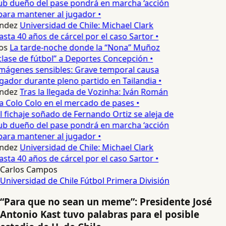
lub dueño del pase pondrá en marcha ‘acción
para mantener al jugador •
ndez
Universidad de Chile: Michael Clark
asta 40 años de cárcel por el caso Sartor •
os
La tarde-noche donde la “Nona” Muñoz
lase de fútbol” a Deportes Concepción •
mágenes sensibles: Grave temporal causa
ador durante pleno partido en Tailandia •
ndez
Tras la llegada de Vozinha: Iván Román
a Colo Colo en el mercado de pases •
l fichaje soñado de Fernando Ortiz se aleja de
lub dueño del pase pondrá en marcha ‘acción
para mantener al jugador •
ndez
Universidad de Chile: Michael Clark
asta 40 años de cárcel por el caso Sartor •
Carlos Campos
Universidad de Chile
Fútbol
Primera División
“Para que no sean un meme”: Presidente José
Antonio Kast tuvo palabras para el posible