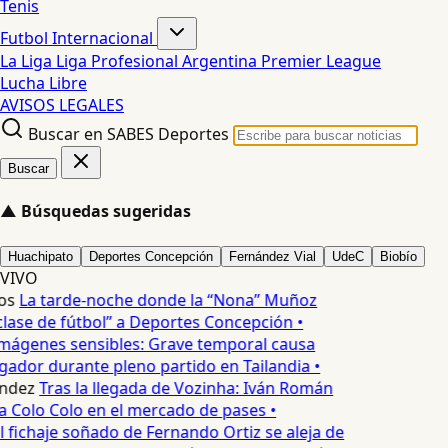
Tenis
Futbol Internacional
La Liga
Liga Profesional Argentina
Premier League
Lucha Libre
AVISOS LEGALES
Buscar en SABES Deportes
Buscar
▲
Búsquedas sugeridas
Huachipato
Deportes Concepción
Fernández Vial
UdeC
Biobío
VIVO
os
La tarde-noche donde la “Nona” Muñoz
lase de fútbol” a Deportes Concepción •
mágenes sensibles: Grave temporal causa
ador durante pleno partido en Tailandia •
ndez
Tras la llegada de Vozinha: Iván Román
a Colo Colo en el mercado de pases •
l fichaje soñado de Fernando Ortiz se aleja de